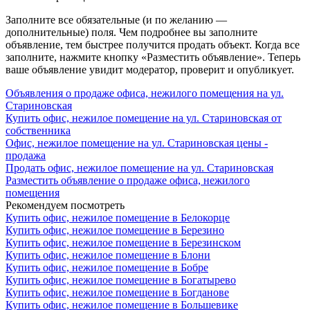
Заполните все обязательные (и по желанию —
дополнительные) поля. Чем подробнее вы заполните
объявление, тем быстрее получится продать объект. Когда все
заполните, нажмите кнопку «Разместить объявление». Теперь
ваше объявление увидит модератор, проверит и опубликует.
Объявления о продаже офиса, нежилого помещения на ул.
Стариновская
Купить офис, нежилое помещение на ул. Стариновская от
собственника
Офис, нежилое помещение на ул. Стариновская цены -
продажа
Продать офис, нежилое помещение на ул. Стариновская
Разместить объявление о продаже офиса, нежилого
помещения
Рекомендуем посмотреть
Купить офис, нежилое помещение в Белокорце
Купить офис, нежилое помещение в Березино
Купить офис, нежилое помещение в Березинском
Купить офис, нежилое помещение в Блони
Купить офис, нежилое помещение в Бобре
Купить офис, нежилое помещение в Богатырево
Купить офис, нежилое помещение в Богданове
Купить офис, нежилое помещение в Большевике