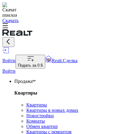
Скачать
Войти
Realt.Сделка
Подать за
0 ƃ
Войти
Продажа
Квартиры
Квартиры
Квартиры в новых домах
Новостройки
Комнаты
Обмен квартир
Квартиры с ремонтом