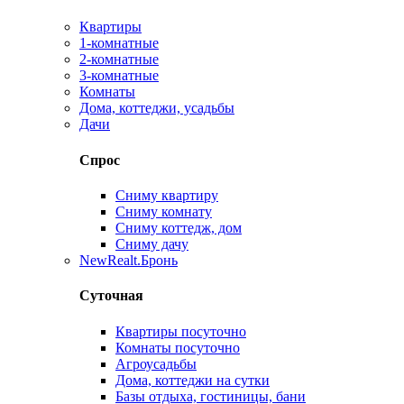
Квартиры
1-комнатные
2-комнатные
3-комнатные
Комнаты
Дома, коттеджи, усадьбы
Дачи
Спрос
Сниму квартиру
Сниму комнату
Сниму коттедж, дом
Сниму дачу
New
Realt.Бронь
Суточная
Квартиры посуточно
Комнаты посуточно
Агроусадьбы
Дома, коттеджи на сутки
Базы отдыха, гостиницы, бани