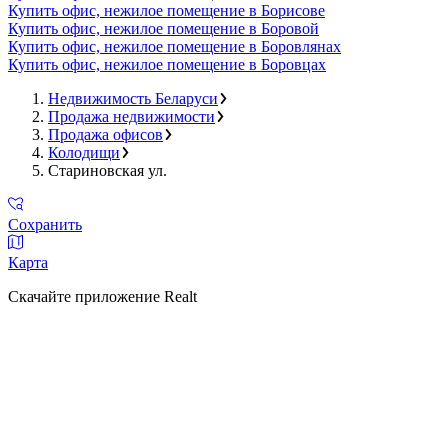
Купить офис, нежилое помещение в Борисове
Купить офис, нежилое помещение в Боровой
Купить офис, нежилое помещение в Боровлянах
Купить офис, нежилое помещение в Боровцах
Недвижимость Беларуси
Продажа недвижимости
Продажа офисов
Колодищи
Стариновская ул.
Сохранить
Карта
Скачайте приложение Realt