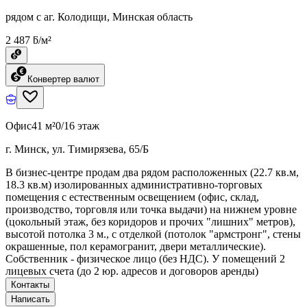
рядом с аг. Колодищи, Минская область
2 487 ƃ/м²
Конвертер валют
Офис
41 м²
0/16 этаж
г. Минск, ул. Тимирязева, 65/Б
В бизнес-центре продам два рядом расположенных (22.7 кв.м,
18.3 кв.м) изолированных административно-торговых
помещения с естественным освещением (офис, склад,
производство, торговля или точка выдачи) на нижнем уровне
(цокольный этаж, без коридоров и прочих "лишних" метров),
высотой потолка 3 м., с отделкой (потолок "армстронг", стены
окрашенные, пол керамогранит, двери металлические).
Собственник - физическое лицо (без НДС). У помещений 2
лицевых счета (до 2 юр. адресов и договоров аренды)
Контакты
Написать