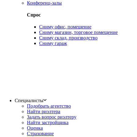
Конференц-залы
Спрос
Сниму офис, помещение
Сниму магазин, торговое помещение
Сниму склад, производство
Сниму гараж
Специалисты
Подобрать агентство
Найти риэлтера
Задать вопрос риэлтеру
Найти застройщика
Оценка
Страхование