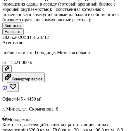
помещения сданы в аренду (готовый арендный бизнес с
хорошей окупаемостью); - собственная котельная с
инженерными коммуникациями на балансе собственника
(низкие затраты на коммунальные расходы);
Контакты
Написать
28.05.2026
ID
3128712
Агентство
поблизости с п. Городище, Минская область
от 11 421 000 ƃ
Конвертер валют
Офис
4445 - 4450 м²
г. Минск, ул. Скрыганова, 6
Молодежная
Комплекс, состоящий из пятнадцати изолированных
помещений (628,9 кв.м., 78,0 кв.м., 20,1 кв.м., 96,8 кв.м., 6,3