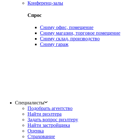
Конференц-залы
Спрос
Сниму офис, помещение
Сниму магазин, торговое помещение
Сниму склад, производство
Сниму гараж
Специалисты
Подобрать агентство
Найти риэлтера
Задать вопрос риэлтеру
Найти застройщика
Оценка
Страхование