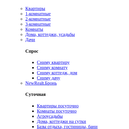
Квартиры
1-комнатные
2-комнатные
3-комнатные
Комнаты
Дома, коттеджи, усадьбы
Дачи
Спрос
Сниму квартиру
Сниму комнату
Сниму коттедж, дом
Сниму дачу
New
Realt.Бронь
Суточная
Квартиры посуточно
Комнаты посуточно
Агроусадьбы
Дома, коттеджи на сутки
Базы отдыха, гостиницы, бани