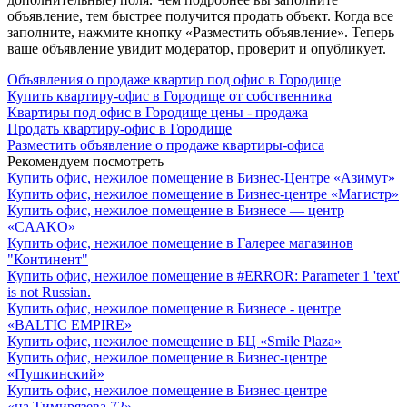
объявление, тем быстрее получится продать объект. Когда все
заполните, нажмите кнопку «Разместить объявление». Теперь
ваше объявление увидит модератор, проверит и опубликует.
Объявления о продаже квартир под офис в Городище
Купить квартиру-офис в Городище от собственника
Квартиры под офис в Городище цены - продажа
Продать квартиру-офис в Городище
Разместить объявление о продаже квартиры-офиса
Рекомендуем посмотреть
Купить офис, нежилое помещение в Бизнес-Центре «Азимут»
Купить офис, нежилое помещение в Бизнес-центре «Магистр»
Купить офис, нежилое помещение в Бизнесе — центр
«CAAKO»
Купить офис, нежилое помещение в Галерее магазинов
"Континент"
Купить офис, нежилое помещение в #ERROR: Parameter 1 'text'
is not Russian.
Купить офис, нежилое помещение в Бизнесе - центре
«BALTIC EMPIRE»
Купить офис, нежилое помещение в БЦ «Smile Plaza»
Купить офис, нежилое помещение в Бизнес-центре
«Пушкинский»
Купить офис, нежилое помещение в Бизнес-центре
«на Тимирязева 72»