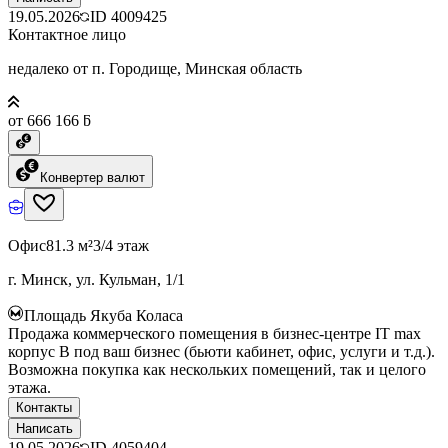
19.05.2026
ID
4009425
Контактное лицо
недалеко от п. Городище, Минская область
от 666 166 ƃ
Конвертер валют
Офис
81.3 м²
3/4 этаж
г. Минск, ул. Кульман, 1/1
Площадь Якуба Коласа
Продажа коммерческого помещения в бизнес-центре IT max
корпус B под ваш бизнес (бьюти кабинет, офис, услуги и т.д.).
Возможна покупка как нескольких помещений, так и целого
этажа.
Контакты
Написать
19.05.2026
ID
4059404