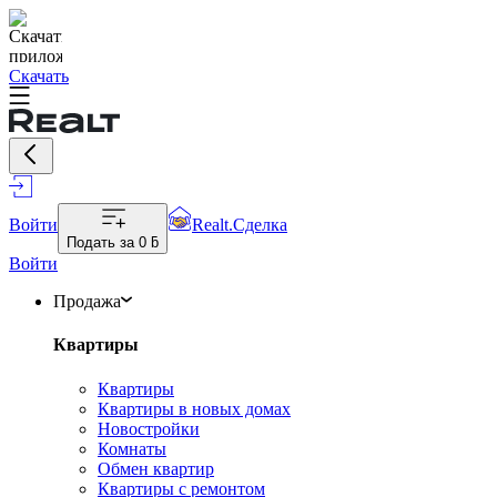
Скачать
Войти
Realt.Сделка
Подать за
0 ƃ
Войти
Продажа
Квартиры
Квартиры
Квартиры в новых домах
Новостройки
Комнаты
Обмен квартир
Квартиры с ремонтом