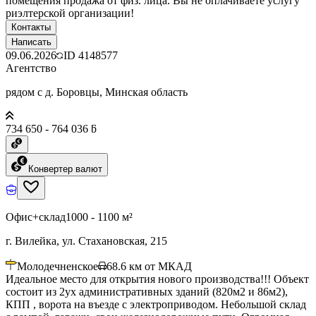
помещения продажа от физ. лица. Вы не оплачиваете услугу
риэлтерской организации!
Контакты
Написать
09.06.2026
ID
4148577
Агентство
рядом с д. Боровцы, Минская область
734 650 - 764 036 ƃ
Конвертер валют
Офис+склад
1000 - 1100 м²
г. Вилейка, ул. Стахановская, 215
Молодечненское
68.6
км от МКАД
Идеальное место для открытия нового производства!!! Объект
состоит из 2ух административных зданий (820м2 и 86м2),
КПП , ворота на въезде с электроприводом. Небольшой склад