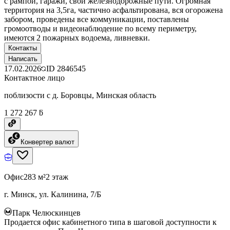
с рампой, гаражи, свои железнодорожные пути. Огромная
территория на 3,5га, частично асфальтирована, вся огорожена
забором, проведены все коммуникации, поставлены
громоотводы и видеонаблюдение по всему периметру,
имеются 2 пожарных водоема, ливневки.
Контакты
Написать
17.02.2026
ID
2846545
Контактное лицо
поблизости с д. Боровцы, Минская область
1 272 267 ƃ
Конвертер валют
Офис
283 м²
2 этаж
г. Минск, ул. Калинина, 7/Б
Парк Челюскинцев
Продается офис кабинетного типа в шаговой доступности к