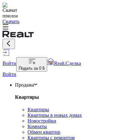
Скачать
Войти
Realt.Сделка
Подать за
0 ƃ
Войти
Продажа
Квартиры
Квартиры
Квартиры в новых домах
Новостройки
Комнаты
Обмен квартир
Квартиры с ремонтом