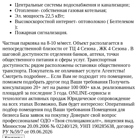
Центральные системы водоснабжения и канализации;
Отопление- собственная газовая котельная;
Эл. мощность 22,5 кВт;
Высокоскоростной интернет- оптоволокно ( Белтелеком
);
Пожарная сигнализация.
Частная парковка на 8-10 м/мест. Объект располагается в
непосредственной близости от ТЦ 4 Сезона , ЖК 4 Сезона . В
шаговой доступности отделения банков, аптеки, точки
общественного питания и сферы услуг. Транспортная
доступность: рядом расположены остановки общественного
транспорта. Покупатель не оплачивает услуги Агентства!
Смотреть подробнее... Если Вам не подходит это помещение,
поможем подобрать другое под Ваши требования Получить
консультацию 20+ лет на рынке 100 000+ кв.м. реализованных
площадей за последние 3 года. ONLINE-сервисы и
технологии активных продаж Юридическое сопровождение
на всех этапах Возможно, Вам будет интересно: Оперативный
подбор помещения под Ваши требования Помещения для
бизнеса База заявок на покупку Доверьте свой вопрос
профессионалам! ОДО «Твоя столицаконсалт», лицензия выд.
Минюстом 20.09.2006 № 02240/129, УНП 190285638, договор
РУ №59/7 от 09.06.2026
Контакты