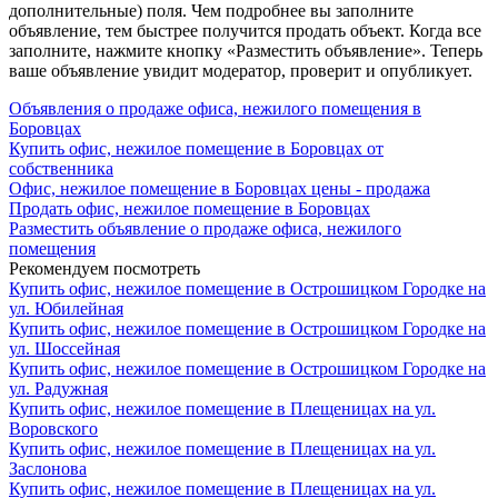
дополнительные) поля. Чем подробнее вы заполните
объявление, тем быстрее получится продать объект. Когда все
заполните, нажмите кнопку «Разместить объявление». Теперь
ваше объявление увидит модератор, проверит и опубликует.
Объявления о продаже офиса, нежилого помещения в
Боровцах
Купить офис, нежилое помещение в Боровцах от
собственника
Офис, нежилое помещение в Боровцах цены - продажа
Продать офис, нежилое помещение в Боровцах
Разместить объявление о продаже офиса, нежилого
помещения
Рекомендуем посмотреть
Купить офис, нежилое помещение в Острошицком Городке на
ул. Юбилейная
Купить офис, нежилое помещение в Острошицком Городке на
ул. Шоссейная
Купить офис, нежилое помещение в Острошицком Городке на
ул. Радужная
Купить офис, нежилое помещение в Плещеницах на ул.
Воровского
Купить офис, нежилое помещение в Плещеницах на ул.
Заслонова
Купить офис, нежилое помещение в Плещеницах на ул.