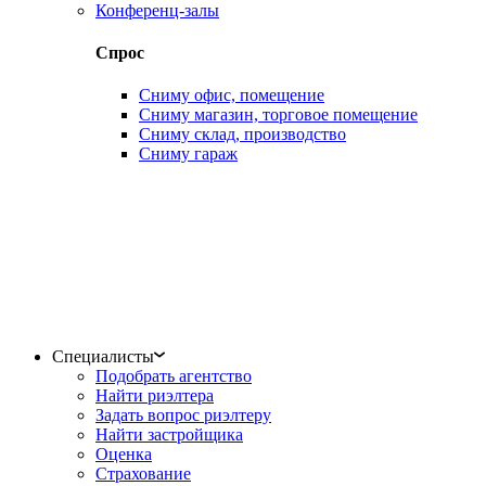
Конференц-залы
Спрос
Сниму офис, помещение
Сниму магазин, торговое помещение
Сниму склад, производство
Сниму гараж
Специалисты
Подобрать агентство
Найти риэлтера
Задать вопрос риэлтеру
Найти застройщика
Оценка
Страхование