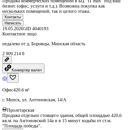
Продажа коммерческих помещений в БЦ "IT max" под ваш
бизнес (офис, услуги и т.д.). Возможна покупка как
нескольких помещений, так и целого этажа.
Контакты
Написать
19.05.2026
ID
4040193
Контактное лицо
недалеко от д. Боровцы, Минская область
2 909 214 ƃ
Конвертер валют
Офис
420.6 м²
г. Минск, ул. Антоновская, 14/А
Пролетарская
Продажа отдельно стоящего здания, общей площадью 420,6
кв.м. на Антоновской 14а и в 15 минут ходьбы от ст.м.
"Площадь победы".