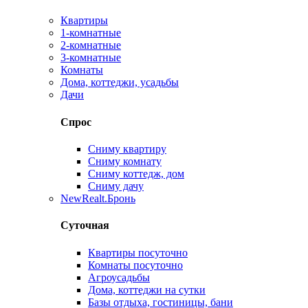
Квартиры
1-комнатные
2-комнатные
3-комнатные
Комнаты
Дома, коттеджи, усадьбы
Дачи
Спрос
Сниму квартиру
Сниму комнату
Сниму коттедж, дом
Сниму дачу
New
Realt.Бронь
Суточная
Квартиры посуточно
Комнаты посуточно
Агроусадьбы
Дома, коттеджи на сутки
Базы отдыха, гостиницы, бани