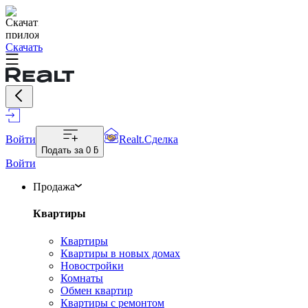
Скачать
Войти
Realt.Сделка
Подать за
0 ƃ
Войти
Продажа
Квартиры
Квартиры
Квартиры в новых домах
Новостройки
Комнаты
Обмен квартир
Квартиры с ремонтом