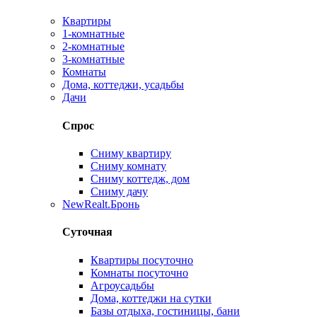
Квартиры
1-комнатные
2-комнатные
3-комнатные
Комнаты
Дома, коттеджи, усадьбы
Дачи
Спрос
Сниму квартиру
Сниму комнату
Сниму коттедж, дом
Сниму дачу
New
Realt.Бронь
Суточная
Квартиры посуточно
Комнаты посуточно
Агроусадьбы
Дома, коттеджи на сутки
Базы отдыха, гостиницы, бани