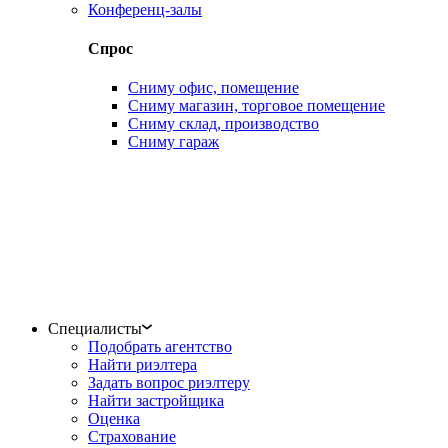
Конференц-залы
Спрос
Сниму офис, помещение
Сниму магазин, торговое помещение
Сниму склад, производство
Сниму гараж
Специалисты
Подобрать агентство
Найти риэлтера
Задать вопрос риэлтеру
Найти застройщика
Оценка
Страхование