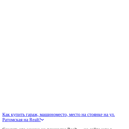
Как купить гараж, машиноместо, место на стоянке на ул.
Ратомская на Realt?