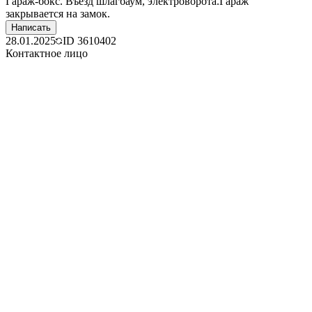
Гараж-бокс. Въезд шлагбаум, электроворота.Гараж
закрывается на замок.
Написать
28.01.2025
ID
3610402
Контактное лицо