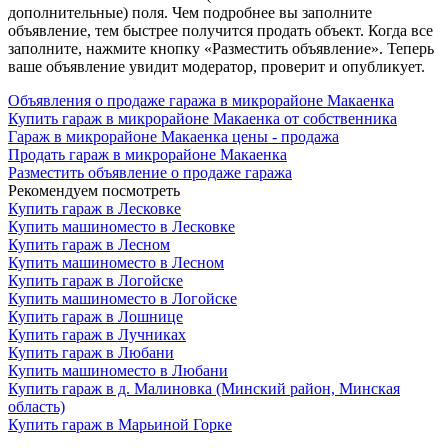
дополнительные) поля. Чем подробнее вы заполните
объявление, тем быстрее получится продать объект. Когда все
заполните, нажмите кнопку «Разместить объявление». Теперь
ваше объявление увидит модератор, проверит и опубликует.
Объявления о продаже гаража в микрорайоне Макаенка
Купить гараж в микрорайоне Макаенка от собственника
Гараж в микрорайоне Макаенка цены - продажа
Продать гараж в микрорайоне Макаенка
Разместить объявление о продаже гаража
Рекомендуем посмотреть
Купить гараж в Лесковке
Купить машиноместо в Лесковке
Купить гараж в Лесном
Купить машиноместо в Лесном
Купить гараж в Логойске
Купить машиноместо в Логойске
Купить гараж в Лошнице
Купить гараж в Лучниках
Купить гараж в Любани
Купить машиноместо в Любани
Купить гараж в д. Малиновка (Минский район, Минская
область)
Купить гараж в Марьиной Горке