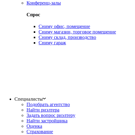
Конференц-залы
Спрос
Сниму офис, помещение
Сниму магазин, торговое помещение
Сниму склад, производство
Сниму гараж
Специалисты
Подобрать агентство
Найти риэлтера
Задать вопрос риэлтеру
Найти застройщика
Оценка
Страхование