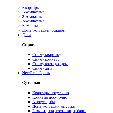
Квартиры
1-комнатные
2-комнатные
3-комнатные
Комнаты
Дома, коттеджи, усадьбы
Дачи
Спрос
Сниму квартиру
Сниму комнату
Сниму коттедж, дом
Сниму дачу
New
Realt.Бронь
Суточная
Квартиры посуточно
Комнаты посуточно
Агроусадьбы
Дома, коттеджи на сутки
Базы отдыха, гостиницы, бани