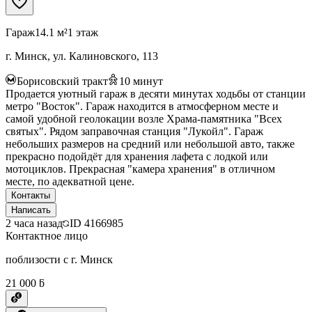
Гараж
14.1 м²
1 этаж
г. Минск, ул. Калиновского, 113
Борисовский тракт
10
минут
Продается уютный гараж в десяти минутах ходьбы от станции
метро "Восток". Гараж находится в атмосферном месте и
самой удобной геолокации возле Храма-памятника "Всех
святых". Рядом заправочная станция "Лукойл". Гараж
небольших размеров на средний или небольшой авто, также
прекрасно подойдёт для хранения лафета с лодкой или
мотоциклов. Прекрасная "камера хранения" в отличном
месте, по адекватной цене.
Контакты
Написать
2 часа назад
ID
4166985
Контактное лицо
поблизости с г. Минск
21 000 ƃ