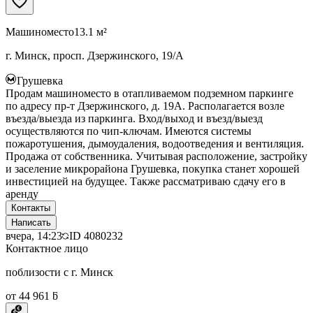
Машиноместо
13.1 м²
г. Минск, просп. Дзержинского, 19/А
Грушевка
Продам машиноместо в отапливаемом подземном паркинге
по адресу пр-т Дзержинского, д. 19А. Располагается возле
въезда/выезда из паркинга. Вход/выход и въезд/выезд
осуществляются по чип-ключам. Имеются системы
пожаротушения, дымоудаления, водоотведения и вентиляция.
Продажа от собственника. Учитывая расположение, застройку
и заселение микрорайона Грушевка, покупка станет хорошей
инвестицией на будущее. Также рассматриваю сдачу его в
аренду
Контакты
Написать
вчера, 14:23
ID
4080232
Контактное лицо
поблизости с г. Минск
от 44 961 ƃ