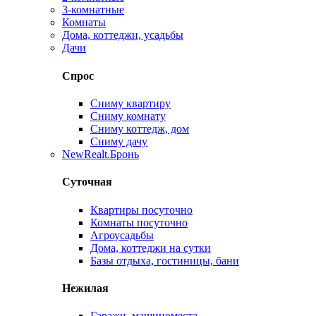
3-комнатные
Комнаты
Дома, коттеджи, усадьбы
Дачи
Спрос
Сниму квартиру
Сниму комнату
Сниму коттедж, дом
Сниму дачу
New
Realt.Бронь
Суточная
Квартиры посуточно
Комнаты посуточно
Агроусадьбы
Дома, коттеджи на сутки
Базы отдыха, гостиницы, бани
Нежилая
Гаражи, машиноместа