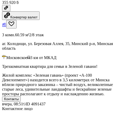
355 920 ƃ
Конвертер валют
3 комн.
60.59 м²
2/8 этаж
аг. Колодищи, ул. Березовая Аллея, 35, Минский р-н, Минская
область
Московское
3
км от МКАД
Трехкомнатная квартира для семьи в Зеленой гавани!
Жилой комплекс «Зеленая гавань» (проект «А-100
Девелопмент») находится всего в 3,5 километрах от Минска
вблизи природного заказника – чистый воздух, великолепные
старые леса, удивительные ландшафты и бескрайние зеленые
просторы располагают к отдыху и наслаждению жизнью.
Контакты
вчера, 08:51
ID
4091437
Контактное лицо