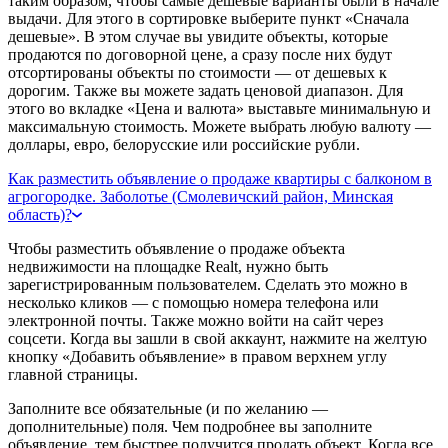
таким образом, чтобы самые дешевые варианты были в начале
выдачи. Для этого в сортировке выберите пункт «Сначала
дешевые». В этом случае вы увидите объекты, которые
продаются по договорной цене, а сразу после них будут
отсортированы объекты по стоимости — от дешевых к
дорогим. Также вы можете задать ценовой диапазон. Для
этого во вкладке «Цена и валюта» выставьте минимальную и
максимальную стоимость. Можете выбрать любую валюту —
доллары, евро, белорусские или российские рубли.
Как разместить объявление о продаже квартиры с балконом в
агрогородке. Заболотье (Смолевичский район, Минская
область)?
Чтобы разместить объявление о продаже объекта
недвижимости на площадке Realt, нужно быть
зарегистрированным пользователем. Сделать это можно в
несколько кликов — с помощью номера телефона или
электронной почты. Также можно войти на сайт через
соцсети. Когда вы зашли в свой аккаунт, нажмите на желтую
кнопку «Добавить объявление» в правом верхнем углу
главной страницы.
Заполните все обязательные (и по желанию —
дополнительные) поля. Чем подробнее вы заполните
объявление, тем быстрее получится продать объект. Когда все