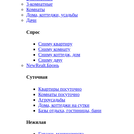
3-комнатные
Комнаты
Дома, коттеджи, усадьбы
Дачи
Спрос
Сниму квартиру
Сниму комнату
Сниму коттедж, дом
Сниму дачу
New
Realt.Бронь
Суточная
Квартиры посуточно
Комнаты посуточно
Агроусадьбы
Дома, коттеджи на сутки
Базы отдыха, гостиницы, бани
Нежилая
Гаражи, машиноместа