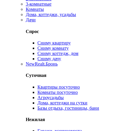
3-комнатные
Комнаты
Дома, коттеджи, усадьбы
Дачи
Спрос
Сниму квартиру
Сниму комнату
Сниму коттедж, дом
Сниму дачу
New
Realt.Бронь
Суточная
Квартиры посуточно
Комнаты посуточно
Агроусадьбы
Дома, коттеджи на сутки
Базы отдыха, гостиницы, бани
Нежилая
Гаражи, машиноместа