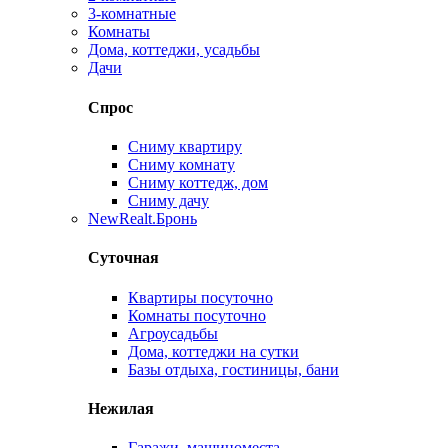
3-комнатные
Комнаты
Дома, коттеджи, усадьбы
Дачи
Спрос
Сниму квартиру
Сниму комнату
Сниму коттедж, дом
Сниму дачу
New
Realt.Бронь
Суточная
Квартиры посуточно
Комнаты посуточно
Агроусадьбы
Дома, коттеджи на сутки
Базы отдыха, гостиницы, бани
Нежилая
Гаражи, машиноместа