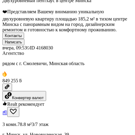
Двухуровневый пентхаус в центре Минска
❤️Представляем Вашему вниманию уникальную
двухуровневую квартиру площадью 185,2 м² в тихом центре
Минска с панорамным видом на город, дизайнерским
ремонтом и готовностью к комфортному проживанию.
Контакты
Написать
вчера, 09:53
ID
4168030
Агентство
рядом с г. Смолевичи, Минская область
849 255 ƃ
Конвертер валют
Realt рекомендует
3 комн.
78.8 м²
3/7 этаж
г. Минск, ул. Нововиленская, 39