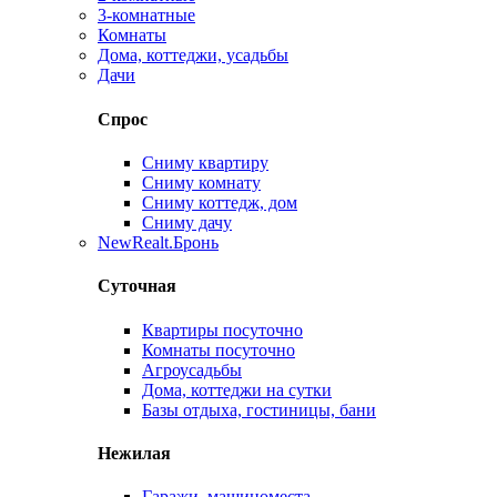
3-комнатные
Комнаты
Дома, коттеджи, усадьбы
Дачи
Спрос
Сниму квартиру
Сниму комнату
Сниму коттедж, дом
Сниму дачу
New
Realt.Бронь
Суточная
Квартиры посуточно
Комнаты посуточно
Агроусадьбы
Дома, коттеджи на сутки
Базы отдыха, гостиницы, бани
Нежилая
Гаражи, машиноместа