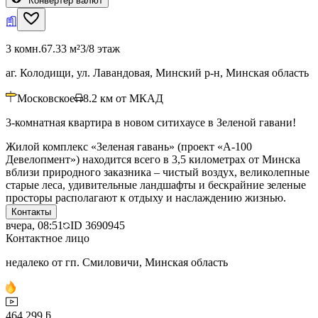
Конвертер валют
3 комн.
67.33 м²
3/8 этаж
аг. Колодищи, ул. Лавандовая, Минский р-н, Минская область
Московское
8.2
км от МКАД
3-комнатная квартира в новом ситихаусе в Зеленой гавани!
Жилой комплекс «Зеленая гавань» (проект «А-100
Девелопмент») находится всего в 3,5 километрах от Минска
вблизи природного заказника – чистый воздух, великолепные
старые леса, удивительные ландшафты и бескрайние зеленые
просторы располагают к отдыху и наслаждению жизнью.
Контакты
вчера, 08:51
ID
3690945
Контактное лицо
недалеко от гп. Смиловичи, Минская область
464 299 ƃ