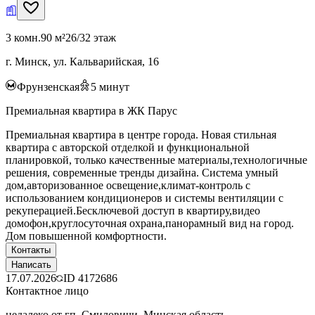
3 комн.
90 м²
26/32 этаж
г. Минск, ул. Кальварийская, 16
Фрунзенская
5
минут
Премиальная квартира в ЖК Парус
Премиальная квартира в центре города. Новая стильная
квартира с авторской отделкой и функциональной
планировкой, только качественные материалы,технологичные
решения, современные тренды дизайна. Система умный
дом,авторизованное освещение,климат-контроль с
использованием кондиционеров и системы вентиляции с
рекуперацией.Бесключевой доступ в квартиру,видео
домофон,круглосуточная охрана,панорамный вид на город.
Дом повышенной комфортности.
Контакты
Написать
17.07.2026
ID
4172686
Контактное лицо
недалеко от гп. Смиловичи, Минская область