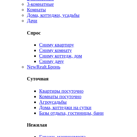
3-комнатные
Комнаты
Дома, коттеджи, усадьбы
Дачи
Спрос
Сниму квартиру
Сниму комнату
Сниму коттедж, дом
Сниму дачу
New
Realt.Бронь
Суточная
Квартиры посуточно
Комнаты посуточно
Агроусадьбы
Дома, коттеджи на сутки
Базы отдыха, гостиницы, бани
Нежилая
Гаражи, машиноместа