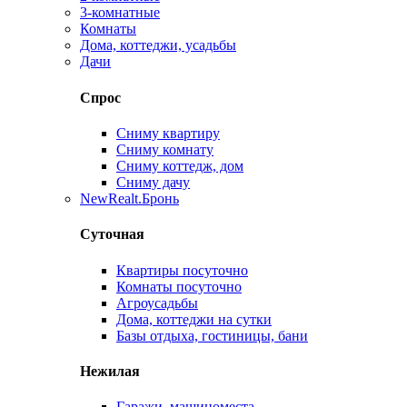
3-комнатные
Комнаты
Дома, коттеджи, усадьбы
Дачи
Спрос
Сниму квартиру
Сниму комнату
Сниму коттедж, дом
Сниму дачу
New
Realt.Бронь
Суточная
Квартиры посуточно
Комнаты посуточно
Агроусадьбы
Дома, коттеджи на сутки
Базы отдыха, гостиницы, бани
Нежилая
Гаражи, машиноместа