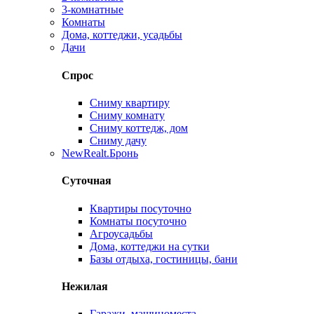
3-комнатные
Комнаты
Дома, коттеджи, усадьбы
Дачи
Спрос
Сниму квартиру
Сниму комнату
Сниму коттедж, дом
Сниму дачу
New
Realt.Бронь
Суточная
Квартиры посуточно
Комнаты посуточно
Агроусадьбы
Дома, коттеджи на сутки
Базы отдыха, гостиницы, бани
Нежилая
Гаражи, машиноместа