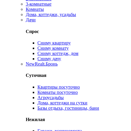
3-комнатные
Комнаты
Дома, коттеджи, усадьбы
Дачи
Спрос
Сниму квартиру
Сниму комнату
Сниму коттедж, дом
Сниму дачу
New
Realt.Бронь
Суточная
Квартиры посуточно
Комнаты посуточно
Агроусадьбы
Дома, коттеджи на сутки
Базы отдыха, гостиницы, бани
Нежилая
Гаражи, машиноместа