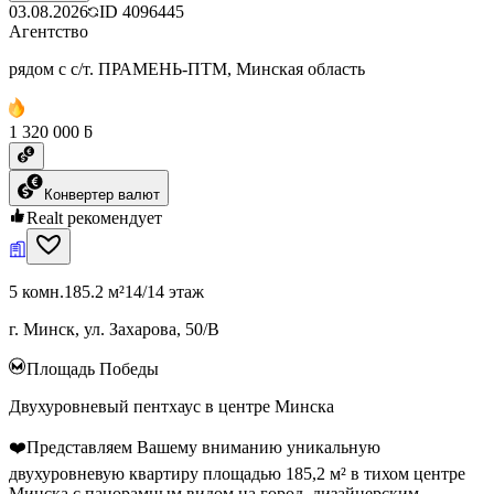
03.08.2026
ID
4096445
Агентство
рядом с с/т. ПРАМЕНЬ-ПТМ, Минская область
1 320 000 ƃ
Конвертер валют
Realt рекомендует
5 комн.
185.2 м²
14/14 этаж
г. Минск, ул. Захарова, 50/В
Площадь Победы
Двухуровневый пентхаус в центре Минска
❤️Представляем Вашему вниманию уникальную
двухуровневую квартиру площадью 185,2 м² в тихом центре
Минска с панорамным видом на город, дизайнерским