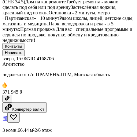
(СНБ 34.5)Дом на капремонтеТребует ремонта - можно
сделать под себя или под арендуЗастеклённая лоджия,
красивый вид из окнаОстановка - 2 минуты, метро
«Партизанская» - 10 минутРядом школы, лицей, детские сады,
магазины и медицинаПарк, велодорожка и река - в 5
минутахПрямая продажа Для вас - специальные программы и
сервисы по продаже, покупке, обмену и кредитованию
недвижимости!
Контакты
Написать
вчера, 15:06
ID
4168706
Агентство
недалеко от с/т. ПРАМЕНЬ-ПТМ, Минская область
371 945 ƃ
Конвертер валют
3 комн.
66.44 м²
2/6 этаж