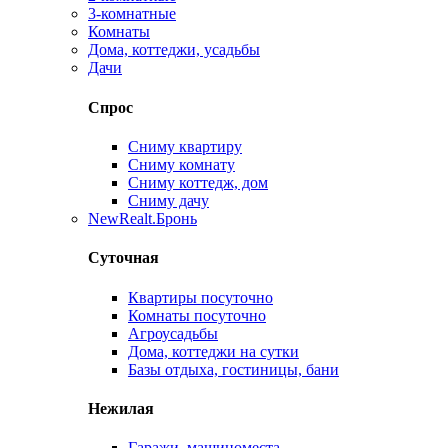
3-комнатные
Комнаты
Дома, коттеджи, усадьбы
Дачи
Спрос
Сниму квартиру
Сниму комнату
Сниму коттедж, дом
Сниму дачу
New
Realt.Бронь
Суточная
Квартиры посуточно
Комнаты посуточно
Агроусадьбы
Дома, коттеджи на сутки
Базы отдыха, гостиницы, бани
Нежилая
Гаражи, машиноместа