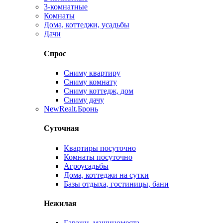
3-комнатные
Комнаты
Дома, коттеджи, усадьбы
Дачи
Спрос
Сниму квартиру
Сниму комнату
Сниму коттедж, дом
Сниму дачу
New
Realt.Бронь
Суточная
Квартиры посуточно
Комнаты посуточно
Агроусадьбы
Дома, коттеджи на сутки
Базы отдыха, гостиницы, бани
Нежилая
Гаражи, машиноместа