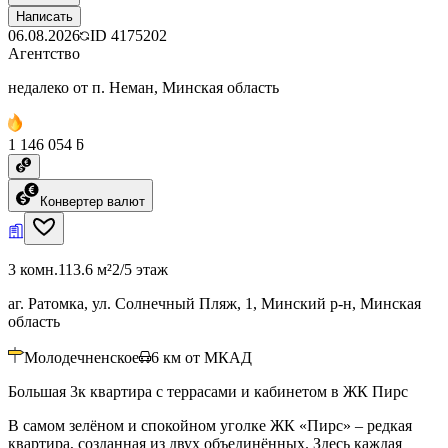
Написать
06.08.2026
ID
4175202
Агентство
недалеко от п. Неман, Минская область
1 146 054 ƃ
Конвертер валют
3 комн.
113.6 м²
2/5 этаж
аг. Ратомка, ул. Солнечный Пляж, 1, Минский р-н, Минская
область
Молодечненское
6
км от МКАД
Большая 3к квартира с террасами и кабинетом в ЖК Пирс
В самом зелёном и спокойном уголке ЖК «Пирс» – редкая
квартира, созданная из двух объединённых. Здесь каждая