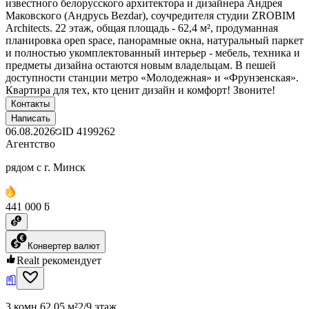
известного белорусского архитектора и дизайнера Андрея
Маковского (Андрусь Bezdаr), соучредителя студии ZROBIM
Architects. 22 этаж, общая площадь - 62,4 м², продуманная
планировка open space, панорамные окна, натуральный паркет
и полностью укомплектованный интерьер - мебель, техника и
предметы дизайна остаются новым владельцам. В пешей
доступности станции метро «Молодежная» и «Фрунзенская».
Квартира для тех, кто ценит дизайн и комфорт! Звоните!
Контакты
Написать
06.08.2026
ID
4199262
Агентство
рядом с г. Минск
441 000 ƃ
Конвертер валют
Realt рекомендует
3 комн.
62.05 м²
2/9 этаж