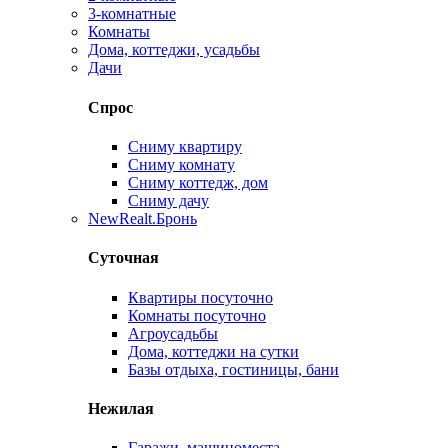
3-комнатные
Комнаты
Дома, коттеджи, усадьбы
Дачи
Спрос
Сниму квартиру
Сниму комнату
Сниму коттедж, дом
Сниму дачу
New
Realt.Бронь
Суточная
Квартиры посуточно
Комнаты посуточно
Агроусадьбы
Дома, коттеджи на сутки
Базы отдыха, гостиницы, бани
Нежилая
Гаражи, машиноместа