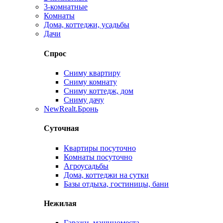
3-комнатные
Комнаты
Дома, коттеджи, усадьбы
Дачи
Спрос
Сниму квартиру
Сниму комнату
Сниму коттедж, дом
Сниму дачу
New
Realt.Бронь
Суточная
Квартиры посуточно
Комнаты посуточно
Агроусадьбы
Дома, коттеджи на сутки
Базы отдыха, гостиницы, бани
Нежилая
Гаражи, машиноместа