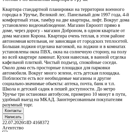
Квартира стандартной планировки на территории военного
городка в Уручье, Великий лес. Панельный дом 1997 года, 4-й
комфортный этаж, тамбур на две квартиры, лифт. Вокруг дома
установлено видеонаблюдение. Магазин Евроопт прямо в
доме, через дорогу - магазин Доброном, в одном квартале от
дома магазин Корона. Квартира очень теплая, в этом районе
автономная котельная, не зависящая от городских теплосетей.
Большая лоджия отделана вагонкой, на лоджии и в комнатах
установлены окна ПВХ, окна на солнечную сторону, на полу
во всей квартире ламинат. Кухня навесная, в ванной отделка
кафельной плиткой. Чистый подъезд, спокойные соседи.
Около дома есть просторные площадки для парковки
автомобиля. Вокруг много зелени, есть детская площадка.
Поблизости есть все необходимые магазины и другие
социально-значимые обьекты: аптека, почта, банк и т.п.
Школа и детский садик в пешей доступности. До метро
Уручье три остановки автобусом, примерно 10 минут в пути,
удобный выезд на МКАД. Заинтересованным покупателям
разумный торг.
Контакты
Написать
22.07.2026
ID
4168372
Агентство