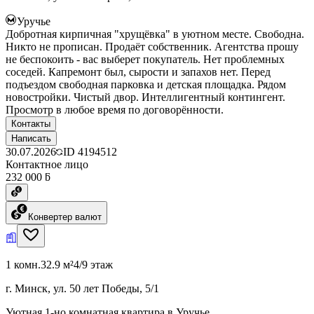
Уручье
Добротная кирпичная "хрущёвка" в уютном месте. Свободна.
Никто не прописан. Продаёт собственник. Агентства прошу
не беспокоить - вас выберет покупатель. Нет проблемных
соседей. Капремонт был, сырости и запахов нет. Перед
подъездом свободная парковка и детская площадка. Рядом
новостройки. Чистый двор. Интеллигентный контингент.
Просмотр в любое время по договорённости.
Контакты
Написать
30.07.2026
ID
4194512
Контактное лицо
232 000 ƃ
Конвертер валют
1 комн.
32.9 м²
4/9 этаж
г. Минск, ул. 50 лет Победы, 5/1
Уютная 1-но комнатная квартира в Уручье