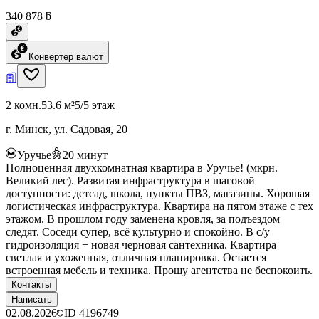
340 878 ƃ
Конвертер валют
2 комн.
53.6 м²
5/5 этаж
г. Минск, ул. Садовая, 20
Уручье
20
минут
Полноценная двухкомнатная квартира в Уручье! (мкрн.
Великий лес). Развитая инфраструктура в шаговой
доступности: детсад, школа, пункты ПВЗ, магазины. Хорошая
логистическая инфраструктура. Квартира на пятом этаже с тех
этажом. В прошлом году заменена кровля, за подъездом
следят. Соседи супер, всё культурно и спокойно. В с/у
гидроизоляция + новая черновая сантехника. Квартира
светлая и ухоженная, отличная планировка. Остается
встроенная мебель и техника. Прошу агентства не беспокоить.
Контакты
Написать
02.08.2026
ID
4196749