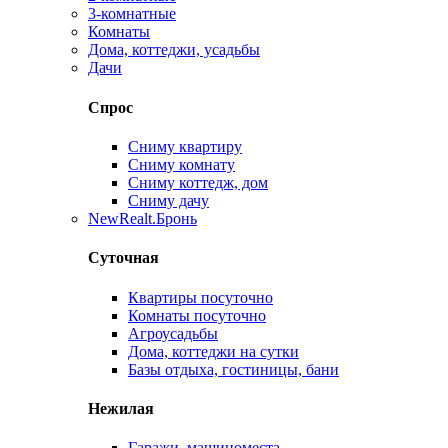
3-комнатные
Комнаты
Дома, коттеджи, усадьбы
Дачи
Спрос
Сниму квартиру
Сниму комнату
Сниму коттедж, дом
Сниму дачу
New
Realt.Бронь
Суточная
Квартиры посуточно
Комнаты посуточно
Агроусадьбы
Дома, коттеджи на сутки
Базы отдыха, гостиницы, бани
Нежилая
Гаражи, машиноместа