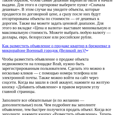
таким образом, чтобы самые дешевые варианты были в начале
выдачи. Для этого в сортировке выберите пункт «Сначала
дешевые». В этом случае вы увидите объекты, которые
продаются по договорной цене, а сразу после них будут
отсортированы объекты по стоимости — от дешевых к
дорогим. Также вы можете задать ценовой диапазон. Для
этого во вкладке «Цена и валюта» выставьте минимальную и
максимальную стоимость. Можете выбрать любую валюту —
доллары, евро, белорусские или российские рубли.
Как разместить объявление о продаже квартир в брежневке в
микрорайоне Военный городок (Великий лес)?
Чтобы разместить объявление о продаже объекта
недвижимости на площадке Realt, нужно быть
зарегистрированным пользователем. Сделать это можно в
несколько кликов — с помощью номера телефона или
электронной почты. Также можно войти на сайт через
соцсети. Когда вы зашли в свой аккаунт, нажмите на желтую
кнопку «Добавить объявление» в правом верхнем углу
главной страницы.
Заполните все обязательные (и по желанию —
дополнительные) поля. Чем подробнее вы заполните
объявление, тем быстрее получится продать объект. Когда все
заполните, нажмите кнопку «Разместить объявление». Теперь