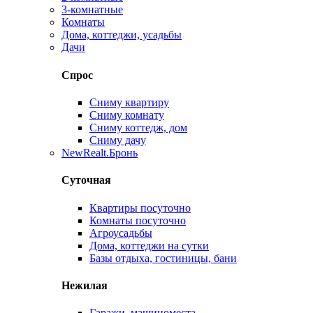
3-комнатные
Комнаты
Дома, коттеджи, усадьбы
Дачи
Спрос
Сниму квартиру
Сниму комнату
Сниму коттедж, дом
Сниму дачу
New
Realt.Бронь
Суточная
Квартиры посуточно
Комнаты посуточно
Агроусадьбы
Дома, коттеджи на сутки
Базы отдыха, гостиницы, бани
Нежилая
Гаражи, машиноместа