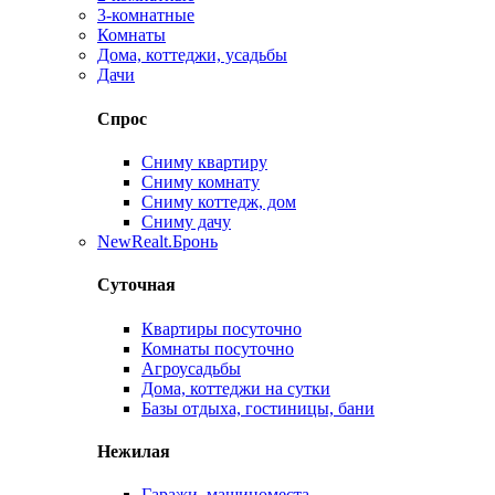
3-комнатные
Комнаты
Дома, коттеджи, усадьбы
Дачи
Спрос
Сниму квартиру
Сниму комнату
Сниму коттедж, дом
Сниму дачу
New
Realt.Бронь
Суточная
Квартиры посуточно
Комнаты посуточно
Агроусадьбы
Дома, коттеджи на сутки
Базы отдыха, гостиницы, бани
Нежилая
Гаражи, машиноместа