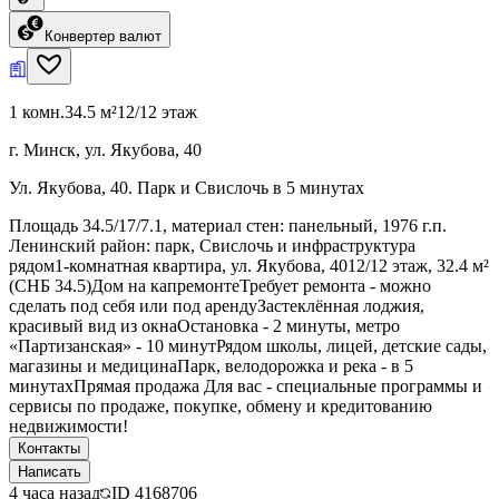
Конвертер валют
1 комн.
34.5 м²
12/12 этаж
г. Минск, ул. Якубова, 40
Ул. Якубова, 40. Парк и Свислочь в 5 минутах
Площадь 34.5/17/7.1, материал стен: панельный, 1976 г.п.
Ленинский район: парк, Свислочь и инфраструктура
рядом1‑комнатная квартира, ул. Якубова, 4012/12 этаж, 32.4 м²
(СНБ 34.5)Дом на капремонтеТребует ремонта - можно
сделать под себя или под арендуЗастеклённая лоджия,
красивый вид из окнаОстановка - 2 минуты, метро
«Партизанская» - 10 минутРядом школы, лицей, детские сады,
магазины и медицинаПарк, велодорожка и река - в 5
минутахПрямая продажа Для вас - специальные программы и
сервисы по продаже, покупке, обмену и кредитованию
недвижимости!
Контакты
Написать
4 часа назад
ID
4168706