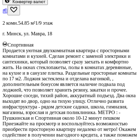
Конвертер валют
2 комн.
54.85 м²
1/9 этаж
г. Минск, ул. Мавра, 18
Спортивная
Продается уютная двухкомнатная квартира с просторными
комнатами и кухней. Сделан ремонт с заменой электрики и
сантехники, который позволяет сразу заехать и комфортно
жить. На окнах стеклопакеты, полы в комнатах деревянные,
на кухне и в санузле плитка. Раздельные просторные комнаты
по 17 м2. Лоджия застеклена и отделана вагонкой, ,
дополнительным бонусом является наличие подвала под
лоджией, что позволяет хранить резину, закатки и прочее.
Хорошие соседи, тихий район, аккуратный подъезд. Два окна
выходят во двор, одно на тихую улицу. Отлично развита
инфраструктура - рядом детские садики, школа, гимназия,
магазины, взрослая и детская поликлиника. МЕТРО : -
Пушкинская и Спортивная около 10-12 минут пешком
Приезжайте на просмотр и воспользуйтесь возможностью
приобрести просторную квартиру недалеко от метро! Окажем
содействие в получении выгодного кредита, а также поможем