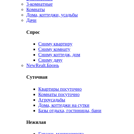
3-комнатные
Комнаты
Дома, коттеджи, усадьбы
Дачи
Спрос
Сниму квартиру
Сниму комнату
Сниму коттедж, дом
Сниму дачу
New
Realt.Бронь
Суточная
Квартиры посуточно
Комнаты посуточно
Агроусадьбы
Дома, коттеджи на сутки
Базы отдыха, гостиницы, бани
Нежилая
Гаражи, машиноместа