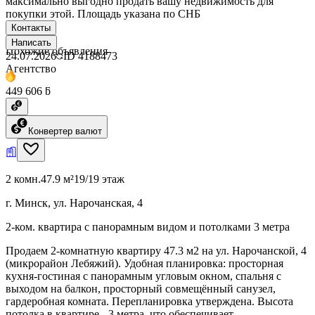
максимально выгодно продать вашу недвижимость для
покупки этой. Площадь указана по СНБ
Контакты
Написать
Похожие объявления
24.07.2026
ID
4188473
Агентство
449 606 ƃ
Конвертер валют
2 комн.
47.9 м²
19/19 этаж
г. Минск, ул. Нарочанская, 4
2-ком. квартира с панорамным видом и потолками 3 метра
Продаем 2-комнатную квартиру 47.3 м2 на ул. Нарочанской, 4
(микрорайон Лебяжий). Удобная планировка: просторная
кухня-гостиная с панорамным угловым окном, спальня с
выходом на балкон, просторный совмещённый санузел,
гардеробная комната. Перепланировка утверждена. Высота
потолка в квартире - 3 метра, что обеспечивает