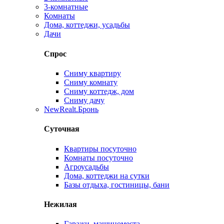
3-комнатные
Комнаты
Дома, коттеджи, усадьбы
Дачи
Спрос
Сниму квартиру
Сниму комнату
Сниму коттедж, дом
Сниму дачу
New
Realt.Бронь
Суточная
Квартиры посуточно
Комнаты посуточно
Агроусадьбы
Дома, коттеджи на сутки
Базы отдыха, гостиницы, бани
Нежилая
Гаражи, машиноместа