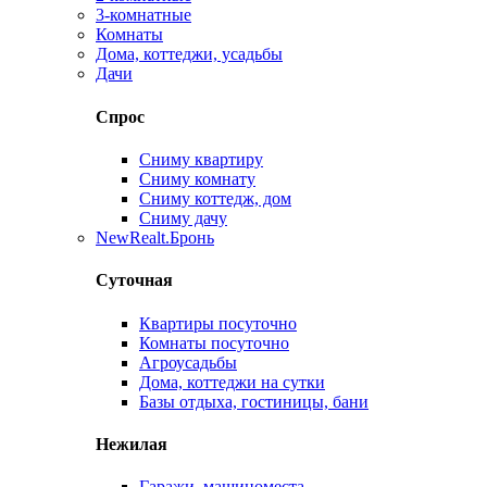
3-комнатные
Комнаты
Дома, коттеджи, усадьбы
Дачи
Спрос
Сниму квартиру
Сниму комнату
Сниму коттедж, дом
Сниму дачу
New
Realt.Бронь
Суточная
Квартиры посуточно
Комнаты посуточно
Агроусадьбы
Дома, коттеджи на сутки
Базы отдыха, гостиницы, бани
Нежилая
Гаражи, машиноместа