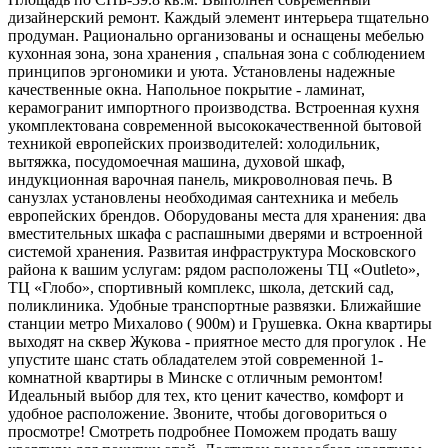
дизайнерский ремонт. Каждый элемент интерьера тщательно
продуман. Рационально организованы и оснащены мебелью
кухонная зона, зона хранения , спальная зона с соблюдением
принципов эргономики и уюта. Установлены надежные
качественные окна. Напольное покрытие - ламинат,
керамогранит импортного производства. Встроенная кухня
укомплектована современной высококачественной бытовой
техникой европейских производителей: холодильник,
вытяжка, посудомоечная машина, духовой шкаф,
индукционная варочная панель, микроволновая печь. В
санузлах установлены необходимая сантехника и мебель
европейских брендов. Оборудованы места для хранения: два
вместительных шкафа с распашными дверями и встроенной
системой хранения. Развитая инфраструктура Московского
района к вашим услугам: рядом расположены ТЦ «Outleto»,
ТЦ «Глобо», спортивный комплекс, школа, детский сад,
поликлиника. Удобные транспортные развязки. Ближайшие
станции метро Михалово ( 900м) и Грушевка. Окна квартиры
выходят на сквер Жукова - приятное место для прогулок . Не
упустите шанс стать обладателем этой современной 1-
комнатной квартиры в Минске с отличным ремонтом!
Идеальный выбор для тех, кто ценит качество, комфорт и
удобное расположение. Звоните, чтобы договориться о
просмотре! Смотреть подробнее Поможем продать вашу