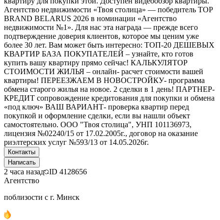
квартиру для покупки этой. Доступен видеообзор квартиры.
Агентство недвижимости «Твоя столица» — победитель TOP
BRAND BELARUS 2026 в номинации «Агентство
недвижимости №1». Для нас эта награда — прежде всего
подтверждение доверия клиентов, которое мы ценим уже
более 30 лет. Вам может быть интересно: ТОП-20 ДЕШЕВЫХ
КВАРТИР БАЗА ПОКУПАТЕЛЕЙ – узнайте, кто готов
купить вашу квартиру прямо сейчас! КАЛЬКУЛЯТОР
СТОИМОСТИ ЖИЛЬЯ – онлайн- расчет стоимости вашей
квартиры! ПЕРЕЕЗЖАЕМ В НОВОСТРОЙКУ- программа
обмена старого жилья на новое. 2 сделки в 1 день! ПАРТНЕР-
КРЕДИТ сопровождение кредитования для покупки и обмена
«под ключ» ВАШ ВАРИАНТ- проверка квартир перед
покупкой и оформление сделки, если вы нашли объект
самостоятельно. ООО "Твоя столица", УНП 101136973,
лицензия №02240/15 от 17.02.2005г., договор на оказание
риэлтерских услуг №593/13 от 14.05.2026г.
Контакты
Написать
2 часа назад
ID
4128656
Агентство
поблизости с г. Минск