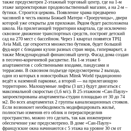
также предусмотрен 2-этажный торговый центр, где на 1-м
этаже запроектирован продовольственный магазин, а на 2-м –
бутики. Строится церковь. Появление храма предварено
часовней в честь иконы Божьей Матери «Троеручицы», двери
которой уже открыты для прихожан. Рядом будет расположена
школа. На прилегающей территории квартала, где исключено
сквозное движение транспортных средств, построят детский
сад на 270 мест с бассейном. Через 1 квартал появятся ТРЦ
Avia Mall, где откроется множество бутиков, будет большой
фуд-корт с блюдами кухни разных стран мира, гипермаркет, а
также Международный финансовый центр. Фасад дома создан
в песочно-коричневой расцветке. На 1-м этаже 6
апартаментов с собственными входами, пандусами и
террасами. В сквозном подъезде предусмотрены 2 выхода,
один из которых в новостройках Minsk World традиционно
ведёт к наземной парковке, а второй — на прилегающую
территорию. Малошумные лифты (3 шт.) будут двигаться с
максимальной скоростью (1,6 м/с). В 25-этажном «Сан-Паулу»
запроектированы апартаменты-студии площадью от 30 до 74
м2. Во всех апартаментах 2 группы канализационных стояков.
Если возникнет необходимость модифицировать жильё,
полностью изменив его облик и перераспределив
пространство, можно это сделать, так как инженерное
обеспечение уже предусмотрено. В доме «Сан-Паулу»
французские окна начинаются с 5 этажа на уровне 30 см от