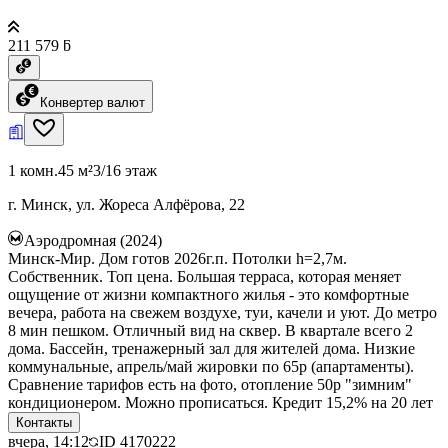
211 579 ƃ
Конвертер валют
1 комн.
45 м²
3/16 этаж
г. Минск, ул. Жореса Алфёрова, 22
Аэродромная (2024)
Минск-Мир. Дом готов 2026г.п. Потолки h=2,7м.
Собственник. Топ цена. Большая терраса, которая меняет
ощущение от жизни компактного жилья - это комфортные
вечера, работа на свежем воздухе, туи, качели и уют. До метро
8 мин пешком. Отличный вид на сквер. В квартале всего 2
дома. Бассейн, тренажерный зал для жителей дома. Низкие
коммунальные, апрель/май жировки по 65р (апартаменты).
Сравнение тарифов есть на фото, отопление 50р "зимним"
кондиционером. Можно прописаться. Кредит 15,2% на 20 лет
Контакты
вчера, 14:12
ID
4170222