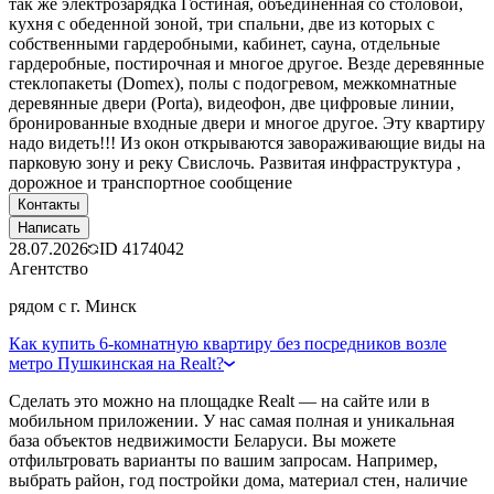
так же электрозарядка Гостиная, объединенная со столовой,
кухня с обеденной зоной, три спальни, две из которых с
собственными гардеробными, кабинет, сауна, отдельные
гардеробные, постирочная и многое другое. Везде деревянные
стеклопакеты (Domex), полы с подогревом, межкомнатные
деревянные двери (Porta), видеофон, две цифровые линии,
бронированные входные двери и многое другое. Эту квартиру
надо видеть!!! Из окон открываются завораживающие виды на
парковую зону и реку Свислочь. Развитая инфраструктура ,
дорожное и транспортное сообщение
Контакты
Написать
28.07.2026
ID
4174042
Агентство
рядом с г. Минск
Как купить 6-комнатную квартиру без посредников возле
метро Пушкинская на Realt?
Сделать это можно на площадке Realt — на сайте или в
мобильном приложении. У нас самая полная и уникальная
база объектов недвижимости Беларуси. Вы можете
отфильтровать варианты по вашим запросам. Например,
выбрать район, год постройки дома, материал стен, наличие