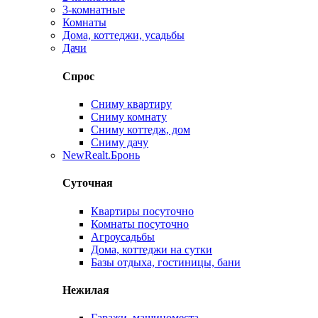
3-комнатные
Комнаты
Дома, коттеджи, усадьбы
Дачи
Спрос
Сниму квартиру
Сниму комнату
Сниму коттедж, дом
Сниму дачу
New
Realt.Бронь
Суточная
Квартиры посуточно
Комнаты посуточно
Агроусадьбы
Дома, коттеджи на сутки
Базы отдыха, гостиницы, бани
Нежилая
Гаражи, машиноместа