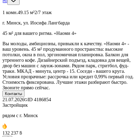
1 комн.
49.15 м²
2/7 этаж
г. Минск, ул. Иосифа Лангбарда
45 м² для вашего ритма. «Наоми 4»
Вы молоды, амбициозны, привыкли к качеству. «Наоми 4» -
ваш уровень. 45 м² продуманного пространства: высокие
потолки, окна в пол, эргономичная планировка. Балкон для
утреннего кофе. Дизайнерский подъезд, кладовка для вещей,
двор без машин с лаунж-зонами. Рядом парк, стритбол, фуд-
траки. МКАД - минута, центр - 15. Соседи - вашего круга.
Условия прозрачные: рассрочка или кредит 0,99% первый год.
Стоимость фиксирована. Лучшие этажи разбирают быстро.
Звоните прямо сейчас.
Контакты
21.07.2026
ID
4186854
Застройщик
рядом с г. Минск
132 237 ƃ