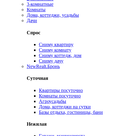
3-комнатные
Комнаты
Дома, коттеджи, усадьбы
Дачи
Спрос
Сниму квартиру
Сниму комнату
Сниму коттедж, дом
Сниму дачу
New
Realt.Бронь
Суточная
Квартиры посуточно
Комнаты посуточно
Агроусадьбы
Дома, коттеджи на сутки
Базы отдыха, гостиницы, бани
Нежилая
Гаражи, машиноместа