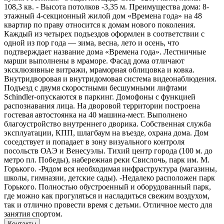
108,3 кв. - Высота потолков -3,35 м. Преимущества дома: 8-
этажный 4-секционный жилой дом «Времена года» на 48
квартир по праву относится к домам нового поколения.
Каждый из четырех подъездов оформлен в соответствии с
одной из пор года — зима, весна, лето и осень, что
подтверждает название дома «Времена года». Лестничные
марши выполнены в мраморе. Фасад дома отличают
эксклюзивные витражи, мраморная облицовка и ковка.
Внутридворовая и внутридомовая система видеонаблюдения.
Подъезд с двумя скоростными бесшумными лифтами
Schindler-опускаются в паркинг. Домофоны с функцией
распознавания лица. На дворовой территории построена
гостевая автостоянка на 40 машина-мест. Выполнено
благоустройство внутреннего дворика. Собственная служба
эксплуатации, КПП, шлагбаум на въезде, охрана дома. Дом
соседствует и попадает в зону визуального контроля
посольств ОАЭ и Венесуэлы. Тихий центр города (100 м. до
метро пл. Победы), набережная реки Свислочь, парк им. М.
Горького. -Рядом вся необходимая инфраструктура (магазины,
школы, гимназии, детские сады). -Недалеко расположен парк
Горького. Полностью обустроенный и оборудованный парк,
где можно как прогуляться и насладиться свежим воздухом,
так и отлично провести время с детьми. Отличное место для
занятия спортом.
Контакты