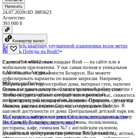
Написать
24.07.2026
ID
3885623
Агентство
393 000 ƃ
Конвертер валют
Как купить квартиру улучшенной планировки возле метро
Площадь Победы на Realt?
2 комн.
Сделать это можно на площадке Realt — на сайте или в
49.4 м²
8/12 этаж
мобильном приложении. У нас самая полная и уникальная
г. Минск, ул. Азгура, 3
база объектов недвижимости Беларуси. Вы можете
отфильтровать варианты по вашим запросам. Например,
Площадь Победы
выбрать район, год постройки дома, материал стен, наличие
Очень выгодная локация - благоустроенный район столицы с
балкона и даже высоту потолков и количество санузлов.
удобным транспортным сообщением и развитой
Чтобы обсудить объект, который заинтересовал вас, свяжитесь
инфраструктурой микрорайон Захарово-Пулихова - это центр
по контактам, указанным в объявлении. Оформить сделку вы
Минска, рядом с парком Горького и площадью Победы. В
сможете как самостоятельно, так и через агентство.
шаговой доступности от дома: Центральный детский парк им.
М. Горького, набережная реки Свислочь, велодорожка, сквер
Как купить квартиру улучшенной планировки возле метро
им. Симона Боливара, музеи, магазины, поликлиника,
Площадь Победы без посредника?
рестораны, кафе, гимназия №7 с английским уклоном,
На сайте и в мобильном приложении Realt в каждом
дошкольный центр развития ребенка №6. детский сад, аптеки,