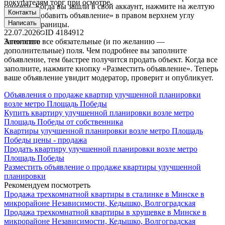
покупателям торг при осмотре.
соцсети. Когда вы зашли в свой аккаунт, нажмите на желтую
Контакты
кнопку «Добавить объявление» в правом верхнем углу
Написать
главной страницы.
22.07.2026
ID
4184912
Агентство
Заполните все обязательные (и по желанию —
дополнительные) поля. Чем подробнее вы заполните
объявление, тем быстрее получится продать объект. Когда все
заполните, нажмите кнопку «Разместить объявление». Теперь
ваше объявление увидит модератор, проверит и опубликует.
Объявления о продаже квартир улучшенной планировки
возле метро Площадь Победы
Купить квартиру улучшенной планировки возле метро
Площадь Победы от собственника
Квартиры улучшенной планировки возле метро Площадь
Победы цены - продажа
Продать квартиру улучшенной планировки возле метро
Площадь Победы
Разместить объявление о продаже квартиры улучшенной
планировки
Рекомендуем посмотреть
Продажа трехкомнатной квартиры в сталинке в Минске в
микрорайоне Независимости, Кедышко, Волгоградская
Продажа трехкомнатной квартиры в хрущевке в Минске в
микрорайоне Независимости, Кедышко, Волгоградская