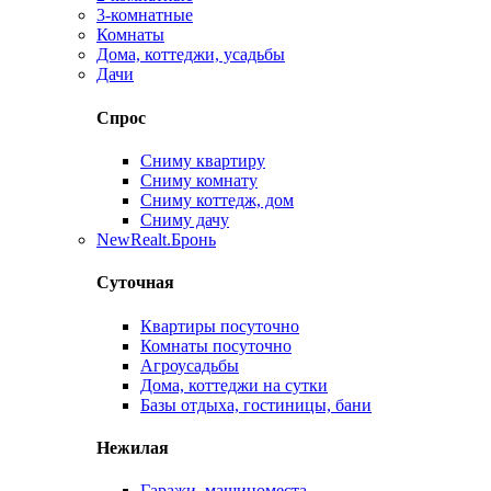
3-комнатные
Комнаты
Дома, коттеджи, усадьбы
Дачи
Спрос
Сниму квартиру
Сниму комнату
Сниму коттедж, дом
Сниму дачу
New
Realt.Бронь
Суточная
Квартиры посуточно
Комнаты посуточно
Агроусадьбы
Дома, коттеджи на сутки
Базы отдыха, гостиницы, бани
Нежилая
Гаражи, машиноместа