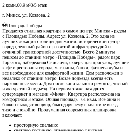
2 комн.
60.9 м²
3/5 этаж
г. Минск, ул. Козлова, 2
Площадь Победы
Продается стильная квартира в самом центре Минска - рядом
с Площадью Победы. Адрес: ул. Козлова, 2. Это одна из
лучших локаций столицы для жизни: исторический центр
города, зеленый район с развитой инфраструктурой и
отличной транспортной доступностью. Всего 2 минуты
пешком до станции метро «Площадь Победы», рядом парк
Горького, набережная Свислочи, скверы для прогулок, лучшие
кафе и рестораны города, магазины, банки, фитнес-клубы и
все необходимое для комфортной жизни. Дом расположен в
недалеко от станции метро. Возле подъезда всегда есть
парковочные места. Дом после капитального ремонта, чистый
и аккуратный подъезд. На первом этаже находятся
супермаркет и магазин «Мила». Квартира расположена на
комфортном 3 этаже. Общая площадь - 61 кв.м. Все окна и
балкон выходят во двор, благодаря чему в квартире всегда
тихо и спокойно. Продуманная современная планировка
включает:
просторную спальню;
светлую гостиную, объединенную с кухней;