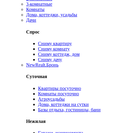
3-комнатные
Комнаты
Дома, коттеджи, усадьбы
Дачи
Спрос
Сниму квартиру
Сниму комнату
Сниму коттедж, дом
Сниму дачу
New
Realt.Бронь
Суточная
Квартиры посуточно
Комнаты посуточно
Агроусадьбы
Дома, коттеджи на сутки
Базы отдыха, гостиницы, бани
Нежилая
Гаражи, машиноместа