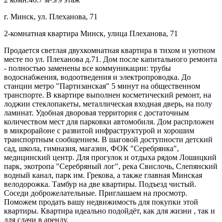
г. Минск, ул. Плеханова, 71
2-комнатная квартира Минск, улица Плеханова, 71
Продается светлая двухкомнатная квартира в тихом и уютном
месте по ул. Плеханова д.71. Дом после капитального ремонта
- полностью заменены все коммуникации: трубы
водоснабжения, водоотведения и электропроводка. До
станции метро "Партизанская" 5 минут на общественном
транспорте. В квартире выполнен косметический ремонт, на
лоджии стеклопакеты, металлическая входная дверь, на полу
ламинат. Удобная дворовая территория с достаточным
количеством мест для парковки автомобиля. Дом распрложен
в микрорайоне с развитой инфраструктурой и хорошим
транспортным сообщением. В шаговой доступности детский
сад, школа, гимназия, магазин, ФОК "Серебрянка",
медицинский центр. Для прогулок и отдыха рядом Лошицкий
парк, экотропа "Серебряный лог", река Свислочь, Слепянский
водный канал, парк им. Грекова, а также главная Минская
велодорожка. Тамбур на две квартиры. Подъезд чистый.
Соседи доброжелательные. Приглашаем на просмотр.
Поможем продать вашу недвижимость для покупки этой
квартиры. Квартира идеально подойдёт, как для жизни , так и
для сдачи в аренду.