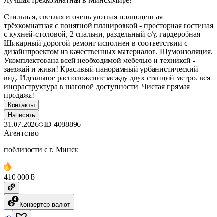
Лучшая трёхкомнатная в МинскМире!
Стильная, светлая и очень уютная полноценная
трёхкомнатная с понятной планировкой - просторная гостиная
с кухней-столовой, 2 спальни, раздельный с/у, гардеробная.
Шикарный дорогой ремонт исполнен в соответствии с
дизайнпроектом из качественных материалов. Шумоизоляция.
Укомплектована всей необходимой мебелью и техникой -
заезжай и живи! Красивый панорамный урбанистический
вид. Идеальное расположение между двух станций метро. вся
инфраструктура в шаговой доступности. Чистая прямая
продажа!
Контакты
Написать
31.07.2026
ID
4088896
Агентство
поблизости с г. Минск
410 000 ƃ
Конвертер валют