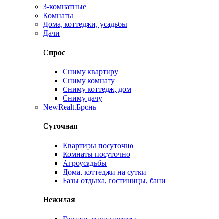
3-комнатные
Комнаты
Дома, коттеджи, усадьбы
Дачи
Спрос
Сниму квартиру
Сниму комнату
Сниму коттедж, дом
Сниму дачу
New
Realt.Бронь
Суточная
Квартиры посуточно
Комнаты посуточно
Агроусадьбы
Дома, коттеджи на сутки
Базы отдыха, гостиницы, бани
Нежилая
Гаражи, машиноместа