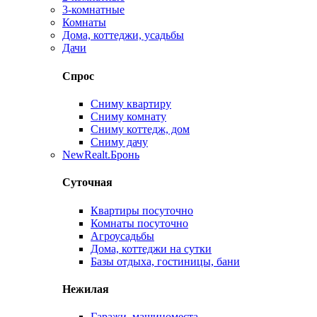
3-комнатные
Комнаты
Дома, коттеджи, усадьбы
Дачи
Спрос
Сниму квартиру
Сниму комнату
Сниму коттедж, дом
Сниму дачу
New
Realt.Бронь
Суточная
Квартиры посуточно
Комнаты посуточно
Агроусадьбы
Дома, коттеджи на сутки
Базы отдыха, гостиницы, бани
Нежилая
Гаражи, машиноместа