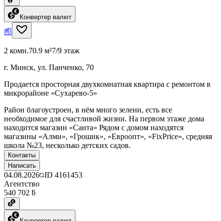
Конвертер валют
2 комн.
70.9 м²
7/9 этаж
г. Минск, ул. Панченко, 70
Продается просторная двухкомнатная квартира с ремонтом в
микрорайоне «Сухарево-5»
Район благоустроен, в нём много зелени, есть все
необходимое для счастливой жизни. На первом этаже дома
находится магазин «Санта» Рядом с домом находятся
магазины «Алми», «Грошик», «Евроопт», «FixPrice», средняя
школа №23, несколько детских садов.
Контакты
Написать
04.08.2026
ID
4161453
Агентство
540 702 ƃ
Конвертер валют