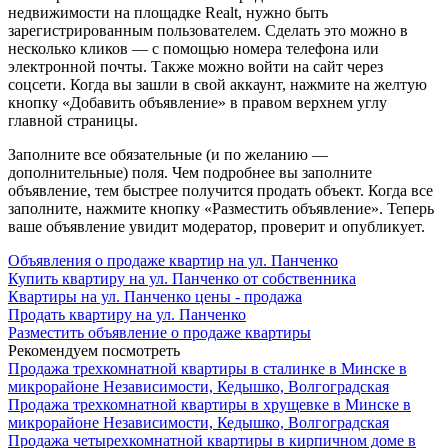
недвижимости на площадке Realt, нужно быть
зарегистрированным пользователем. Сделать это можно в
несколько кликов — с помощью номера телефона или
электронной почты. Также можно войти на сайт через
соцсети. Когда вы зашли в свой аккаунт, нажмите на желтую
кнопку «Добавить объявление» в правом верхнем углу
главной страницы.
Заполните все обязательные (и по желанию —
дополнительные) поля. Чем подробнее вы заполните
объявление, тем быстрее получится продать объект. Когда все
заполните, нажмите кнопку «Разместить объявление». Теперь
ваше объявление увидит модератор, проверит и опубликует.
Объявления о продаже квартир на ул. Панченко
Купить квартиру на ул. Панченко от собственника
Квартиры на ул. Панченко цены - продажа
Продать квартиру на ул. Панченко
Разместить объявление о продаже квартиры
Рекомендуем посмотреть
Продажа трехкомнатной квартиры в сталинке в Минске в
микрорайоне Независимости, Кедышко, Волгоградская
Продажа трехкомнатной квартиры в хрущевке в Минске в
микрорайоне Независимости, Кедышко, Волгоградская
Продажа четырехкомнатной квартиры в кирпичном доме в