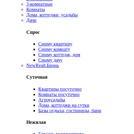
3-комнатные
Комнаты
Дома, коттеджи, усадьбы
Дачи
Спрос
Сниму квартиру
Сниму комнату
Сниму коттедж, дом
Сниму дачу
New
Realt.Бронь
Суточная
Квартиры посуточно
Комнаты посуточно
Агроусадьбы
Дома, коттеджи на сутки
Базы отдыха, гостиницы, бани
Нежилая
Гаражи, машиноместа