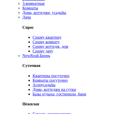
3-комнатные
Комнаты
Дома, коттеджи, усадьбы
Дачи
Спрос
Сниму квартиру
Сниму комнату
Сниму коттедж, дом
Сниму дачу
New
Realt.Бронь
Суточная
Квартиры посуточно
Комнаты посуточно
Агроусадьбы
Дома, коттеджи на сутки
Базы отдыха, гостиницы, бани
Нежилая
Гаражи, машиноместа