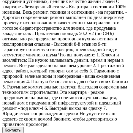
окружении успешных, ценящих качество жизни людей О
квартире - безупречный стиль: - Квартира в состоянии 100%
новизны. Весь ремонт, техника и сантехника - на гарантии. -
Дорогой современный ремонт выполнен по дизайнерскому
проекту с использованием качественных материалов, это
готовое elegant-пространство для жизни, где продумана
каждая деталь - Практичная площадь 50,2 м2 (по СНБ)
оптимально распределена: просторная кухня-гостиная и
изолированная спальня - Высокий 8-й этаж из 9-ти
гарантирует отличную инсоляцию, превосходный вид и
отсутствие уличного шума Что вы получаете: 1. Ключи и
заселяйтесь: Не нужно вкладывать деньги, время и нервы в
ремонт. Все уже сделано на высшем уровне 2. Престижный
адрес: район, который говорит сам за себя 3. Гармонию с
природой: зеленые зоны и набережная - ваша ежедневная
релаксация 4. Полную безопасность для себя и своих близких
5. Разумные коммунальные платежи благодаря современным
технологиям строительства Эта квартира - редкое
предложение на рынке, где сочетаются лучшая локация,
новый дом с продуманной инфраструктурой и идеальный
ремонт «под ключ»! 6. Быстрый выход на сделку 7.
Юридическое сопровождение сделки Не упустите шанс
сделать ее своим домом! Звоните, чтобы договориться о
приватном просмотре!
Контакты