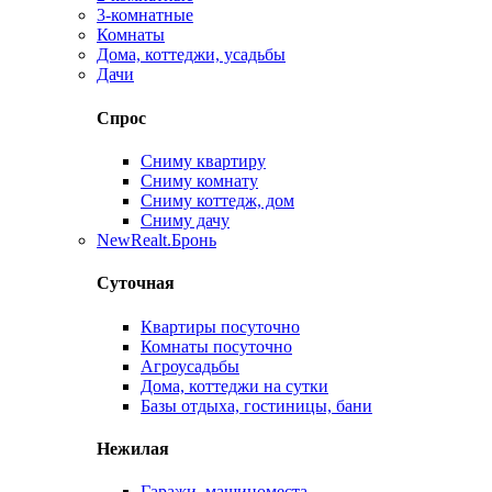
3-комнатные
Комнаты
Дома, коттеджи, усадьбы
Дачи
Спрос
Сниму квартиру
Сниму комнату
Сниму коттедж, дом
Сниму дачу
New
Realt.Бронь
Суточная
Квартиры посуточно
Комнаты посуточно
Агроусадьбы
Дома, коттеджи на сутки
Базы отдыха, гостиницы, бани
Нежилая
Гаражи, машиноместа