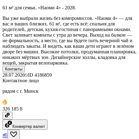
61 м² для семьи. «Наоми 4» - 2028.
Вы уже выбрали жизнь без компромиссов. «Наоми 4» — для
вас и ваших близких. 61 м², где есть всё: спальня для
родителей, детская, кухня-гостиная с панорамными окнами.
Свет заливает комнаты с утра до вечера. Выход на балкон —
не формальность, а место, где вы будете пить вечерний чай и
наблюдать закаты. И видеть, как ваши дети играют в зелёном
дворе без машин. Высокие потолки, продуманная планировка,
никаких мёртвых зон. Дизайнерские холлы, кладовка для
вещей, закрытая велопарковка.
Контакты
28.07.2026
ID
4186859
Контактное лицо
рядом с г. Минск
326 185 ƃ
Конвертер валют