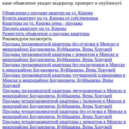
ваше объявление увидит модератор, проверит и опубликует.
Объявления о продаже квартир на ул. Кирова
Купить квартиру на ул. Кирова от собственника
Квартиры на ул. Кирова цены - продажа
Продать квартиру на ул. Кирова
Разместить объявление о продаже квартиры
Рекомендуем посмотреть
Продажа трехкомнатной квартиры без отделки в Минске в
микрорайоне Богдановича, Куйбышева, Веры Хоружей
Продажа трехкомнатной квартиры с ремонтом в Минске в
микрорайоне Богдановича, Куйбышева, Веры Хоружей
Продажа трехкомнатной квартиры без посредников в Минске
в микрорайоне Богдановича, Куйбышева, Веры Хоружей
Продажа трехкомнатной квартиры улучшенной планировки в
Минске в микрорайоне Богдановича, Куйбышева, Веры
Хоружей
Продажа трехкомнатной квартиры двухуровневые в Минске в
микрорайоне Богдановича, Куйбышева, Веры Хоружей
Продажа четырехкомнатной квартиры с балконом в Минске в
микрорайоне Богдановича, Куйбышева, Веры Хоружей
Продажа четырехкомнатной квартиры без отделки в Минске в
микрорайоне Богдановича, Куйбышева, Веры Хоружей
Продажа четырехкомнатной квартиры с ремонтом в Минске в
микрорайоне Богдановича, Куйбышева, Веры Хоружей