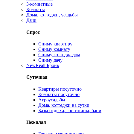
3-комнатные
Комнаты
Дома, коттеджи, усадьбы
Дачи
Спрос
Сниму квартиру
Сниму комнату
Сниму коттедж, дом
Сниму дачу
New
Realt.Бронь
Суточная
Квартиры посуточно
Комнаты посуточно
Агроусадьбы
Дома, коттеджи на сутки
Базы отдыха, гостиницы, бани
Нежилая
Гаражи, машиноместа