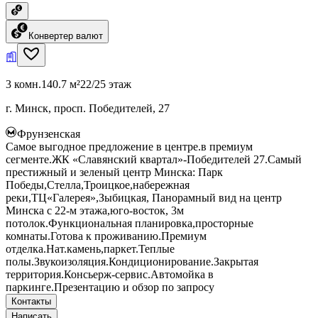
Конвертер валют
3 комн.
140.7 м²
22/25 этаж
г. Минск, просп. Победителей, 27
Фрунзенская
Самое выгодное предложение в центре.в премиум
сегменте.ЖК «Славянский квартал»-Победителей 27.Самый
престижный и зеленый центр Минска: Парк
Победы,Стелла,Троицкое,набережная
реки,ТЦ«Галерея»,Зыбицкая, Панорамный вид на центр
Минска с 22-м этажа,юго-восток, 3м
потолок.Функциональная планировка,просторные
комнаты.Готова к проживанию.Премиум
отделка.Нат.камень,паркет.Теплые
полы.Звукоизоляция.Кондиционирование.Закрытая
территория.Консьерж-сервис.Автомойка в
паркинге.Презентацию и обзор по запросу
Контакты
Написать