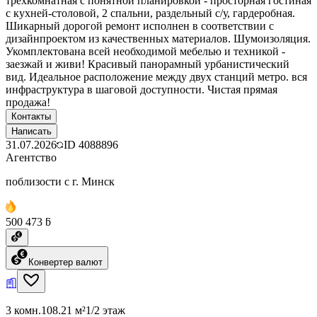
трёхкомнатная с понятной планировкой - просторная гостиная
с кухней-столовой, 2 спальни, раздельный с/у, гардеробная.
Шикарный дорогой ремонт исполнен в соответствии с
дизайнпроектом из качественных материалов. Шумоизоляция.
Укомплектована всей необходимой мебелью и техникой -
заезжай и живи! Красивый панорамный урбанистический
вид. Идеальное расположение между двух станций метро. вся
инфраструктура в шаговой доступности. Чистая прямая
продажа!
Контакты
Написать
31.07.2026
ID
4088896
Агентство
поблизости с г. Минск
500 473 ƃ
Конвертер валют
3 комн.
108.21 м²
1/2 этаж