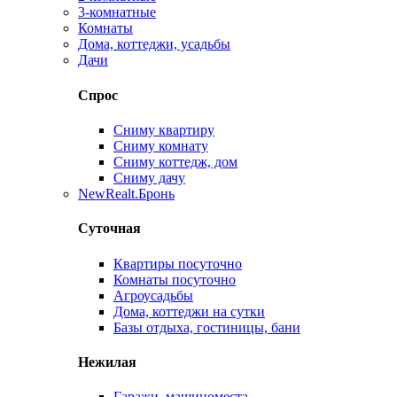
3-комнатные
Комнаты
Дома, коттеджи, усадьбы
Дачи
Спрос
Сниму квартиру
Сниму комнату
Сниму коттедж, дом
Сниму дачу
New
Realt.Бронь
Суточная
Квартиры посуточно
Комнаты посуточно
Агроусадьбы
Дома, коттеджи на сутки
Базы отдыха, гостиницы, бани
Нежилая
Гаражи, машиноместа