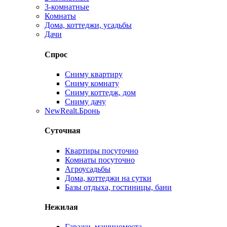
3-комнатные
Комнаты
Дома, коттеджи, усадьбы
Дачи
Спрос
Сниму квартиру
Сниму комнату
Сниму коттедж, дом
Сниму дачу
New
Realt.Бронь
Суточная
Квартиры посуточно
Комнаты посуточно
Агроусадьбы
Дома, коттеджи на сутки
Базы отдыха, гостиницы, бани
Нежилая
Гаражи, машиноместа