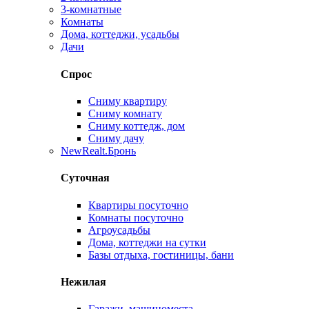
3-комнатные
Комнаты
Дома, коттеджи, усадьбы
Дачи
Спрос
Сниму квартиру
Сниму комнату
Сниму коттедж, дом
Сниму дачу
New
Realt.Бронь
Суточная
Квартиры посуточно
Комнаты посуточно
Агроусадьбы
Дома, коттеджи на сутки
Базы отдыха, гостиницы, бани
Нежилая
Гаражи, машиноместа