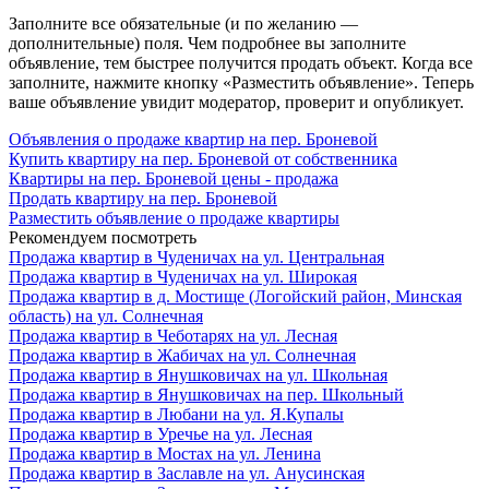
Заполните все обязательные (и по желанию —
дополнительные) поля. Чем подробнее вы заполните
объявление, тем быстрее получится продать объект. Когда все
заполните, нажмите кнопку «Разместить объявление». Теперь
ваше объявление увидит модератор, проверит и опубликует.
Объявления о продаже квартир на пер. Броневой
Купить квартиру на пер. Броневой от собственника
Квартиры на пер. Броневой цены - продажа
Продать квартиру на пер. Броневой
Разместить объявление о продаже квартиры
Рекомендуем посмотреть
Продажа квартир в Чуденичах на ул. Центральная
Продажа квартир в Чуденичах на ул. Широкая
Продажа квартир в д. Мостище (Логойский район, Минская
область) на ул. Солнечная
Продажа квартир в Чеботарях на ул. Лесная
Продажа квартир в Жабичах на ул. Солнечная
Продажа квартир в Янушковичах на ул. Школьная
Продажа квартир в Янушковичах на пер. Школьный
Продажа квартир в Любани на ул. Я.Купалы
Продажа квартир в Уречье на ул. Лесная
Продажа квартир в Мостах на ул. Ленина
Продажа квартир в Заславле на ул. Анусинская