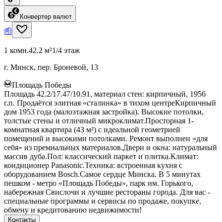
Конвертер валют
1 комн.
42.2 м²
1/4 этаж
г. Минск, пер. Броневой, 13
Площадь Победы
Площадь 42.2/17.47/10.91, материал стен: кирпичный, 1956
г.п. Продаётся элитная «сталинка» в тихом центреКирпичный
дом 1953 года (малоэтажная застройка). Высокие потолки,
толстые стены и отличный микроклимат.Просторная 1-
комнатная квартира (43 м²) с идеальной геометрией
помещений и высокими потолками. Ремонт выполнен «для
себя» из премиальных материалов.Двери и окна: натуральный
массив дуба.Пол: классический паркет и плитка.Климат:
кондиционер Panasonic.Техника: встроенная кухня с
оборудованием Bosch.Самое сердце Минска. В 5 минутах
пешком - метро «Площадь Победы», парк им. Горького,
набережная Свислочи и лучшие рестораны города. Для вас -
специальные программы и сервисы по продаже, покупке,
обмену и кредитованию недвижимости!
Контакты