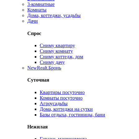
3-комнатные
Комнаты
Дома, коттеджи, усадьбы
Дачи
Спрос
Сниму квартиру
Сниму комнату
Сниму коттедж, дом
Сниму дачу
New
Realt.Бронь
Суточная
Квартиры посуточно
Комнаты посуточно
Агроусадьбы
Дома, коттеджи на сутки
Базы отдыха, гостиницы, бани
Нежилая
Гаражи, машиноместа