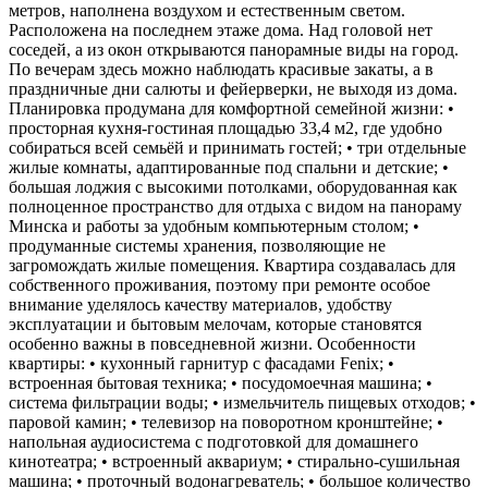
метров, наполнена воздухом и естественным светом.
Расположена на последнем этаже дома. Над головой нет
соседей, а из окон открываются панорамные виды на город.
По вечерам здесь можно наблюдать красивые закаты, а в
праздничные дни салюты и фейерверки, не выходя из дома.
Планировка продумана для комфортной семейной жизни: •
просторная кухня-гостиная площадью 33,4 м2, где удобно
собираться всей семьёй и принимать гостей; • три отдельные
жилые комнаты, адаптированные под спальни и детские; •
большая лоджия с высокими потолками, оборудованная как
полноценное пространство для отдыха с видом на панораму
Минска и работы за удобным компьютерным столом; •
продуманные системы хранения, позволяющие не
загромождать жилые помещения. Квартира создавалась для
собственного проживания, поэтому при ремонте особое
внимание уделялось качеству материалов, удобству
эксплуатации и бытовым мелочам, которые становятся
особенно важны в повседневной жизни. Особенности
квартиры: • кухонный гарнитур с фасадами Fenix; •
встроенная бытовая техника; • посудомоечная машина; •
система фильтрации воды; • измельчитель пищевых отходов; •
паровой камин; • телевизор на поворотном кронштейне; •
напольная аудиосистема с подготовкой для домашнего
кинотеатра; • встроенный аквариум; • стирально-сушильная
машина; • проточный водонагреватель; • большое количество