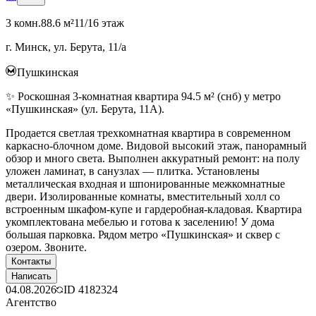
3 комн.
88.6 м²
11/16 этаж
г. Минск, ул. Берута, 11/а
Пушкинская
✨ Роскошная 3-комнатная квартира 94.5 м² (снб) у метро
«Пушкинская» (ул. Берута, 11А).
Продается светлая трехкомнатная квартира в современном
каркасно-блочном доме. Видовой высокий этаж, панорамный
обзор и много света. Выполнен аккуратный ремонт: на полу
уложен ламинат, в санузлах — плитка. Установлены
металлическая входная и шпонированные межкомнатные
двери. Изолированные комнаты, вместительный холл со
встроенным шкафом-купе и гардеробная-кладовая. Квартира
укомплектована мебелью и готова к заселению! У дома
большая парковка. Рядом метро «Пушкинская» и сквер с
озером. Звоните.
Контакты
Написать
04.08.2026
ID
4182324
Агентство