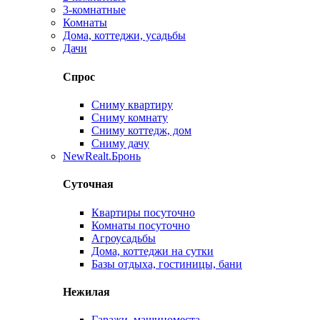
3-комнатные
Комнаты
Дома, коттеджи, усадьбы
Дачи
Спрос
Сниму квартиру
Сниму комнату
Сниму коттедж, дом
Сниму дачу
New
Realt.Бронь
Суточная
Квартиры посуточно
Комнаты посуточно
Агроусадьбы
Дома, коттеджи на сутки
Базы отдыха, гостиницы, бани
Нежилая
Гаражи, машиноместа