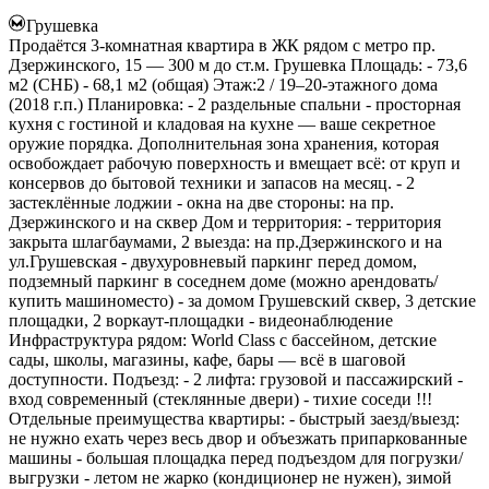
Грушевка
Продаётся 3-комнатная квартира в ЖК рядом с метро пр.
Дзержинского, 15 — 300 м до ст.м. Грушевка Площадь: - 73,6
м2 (СНБ) - 68,1 м2 (общая) Этаж:2 / 19–20-этажного дома
(2018 г.п.) Планировка: - 2 раздельные спальни - просторная
кухня с гостиной и кладовая на кухне — ваше секретное
оружие порядка. Дополнительная зона хранения, которая
освобождает рабочую поверхность и вмещает всё: от круп и
консервов до бытовой техники и запасов на месяц. - 2
застеклённые лоджии - окна на две стороны: на пр.
Дзержинского и на сквер Дом и территория: - территория
закрыта шлагбаумами, 2 выезда: на пр.Дзержинского и на
ул.Грушевская - двухуровневый паркинг перед домом,
подземный паркинг в соседнем доме (можно арендовать/
купить машиноместо) - за домом Грушевский сквер, 3 детские
площадки, 2 воркаут-площадки - видеонаблюдение
Инфраструктура рядом: World Class с бассейном, детские
сады, школы, магазины, кафе, бары — всё в шаговой
доступности. Подъезд: - 2 лифта: грузовой и пассажирский -
вход современный (стеклянные двери) - тихие соседи !!!
Отдельные преимущества квартиры: - быстрый заезд/выезд:
не нужно ехать через весь двор и объезжать припаркованные
машины - большая площадка перед подъездом для погрузки/
выгрузки - летом не жарко (кондиционер не нужен), зимой