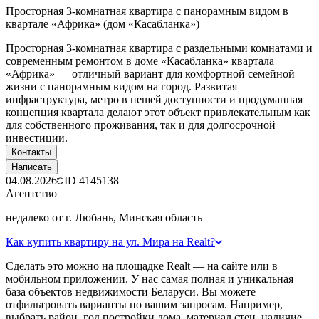
Просторная 3-комнатная квартира с панорамным видом в
квартале «Африка» (дом «Касабланка»)
Просторная 3-комнатная квартира с раздельными комнатами и
современным ремонтом в доме «Касабланка» квартала
«Африка» — отличный вариант для комфортной семейной
жизни с панорамным видом на город. Развитая
инфраструктура, метро в пешей доступности и продуманная
концепция квартала делают этот объект привлекательным как
для собственного проживания, так и для долгосрочной
инвестиции.
Контакты
Написать
04.08.2026
ID
4145138
Агентство
недалеко от г. Любань, Минская область
Как купить квартиру на ул. Мира на Realt?
Сделать это можно на площадке Realt — на сайте или в
мобильном приложении. У нас самая полная и уникальная
база объектов недвижимости Беларуси. Вы можете
отфильтровать варианты по вашим запросам. Например,
выбрать район, год постройки дома, материал стен, наличие