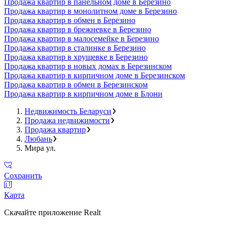
Продажа квартир в панельном доме в Березино
Продажа квартир в монолитном доме в Березино
Продажа квартир в обмен в Березино
Продажа квартир в брежневке в Березино
Продажа квартир в малосемейке в Березино
Продажа квартир в сталинке в Березино
Продажа квартир в хрущевке в Березино
Продажа квартир в новых домах в Березинском
Продажа квартир в кирпичном доме в Березинском
Продажа квартир в обмен в Березинском
Продажа квартир в кирпичном доме в Блони
Недвижимость Беларуси
Продажа недвижимости
Продажа квартир
Любань
Мира ул.
Сохранить
Карта
Скачайте приложение Realt