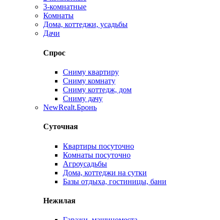
3-комнатные
Комнаты
Дома, коттеджи, усадьбы
Дачи
Спрос
Сниму квартиру
Сниму комнату
Сниму коттедж, дом
Сниму дачу
New
Realt.Бронь
Суточная
Квартиры посуточно
Комнаты посуточно
Агроусадьбы
Дома, коттеджи на сутки
Базы отдыха, гостиницы, бани
Нежилая
Гаражи, машиноместа