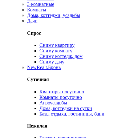
3-комнатные
Комнаты
Дома, коттеджи, усадьбы
Дачи
Спрос
Сниму квартиру
Сниму комнату
Сниму коттедж, дом
Сниму дачу
New
Realt.Бронь
Суточная
Квартиры посуточно
Комнаты посуточно
Агроусадьбы
Дома, коттеджи на сутки
Базы отдыха, гостиницы, бани
Нежилая
Гаражи, машиноместа