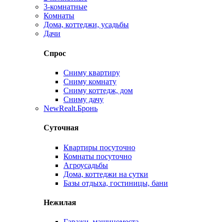
3-комнатные
Комнаты
Дома, коттеджи, усадьбы
Дачи
Спрос
Сниму квартиру
Сниму комнату
Сниму коттедж, дом
Сниму дачу
New
Realt.Бронь
Суточная
Квартиры посуточно
Комнаты посуточно
Агроусадьбы
Дома, коттеджи на сутки
Базы отдыха, гостиницы, бани
Нежилая
Гаражи, машиноместа