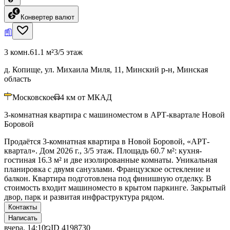
Конвертер валют
3 комн.
61.1 м²
3/5 этаж
д. Копище, ул. Михаила Миля, 11, Минский р-н, Минская
область
Московское
4
км от МКАД
3-комнатная квартира с машиноместом в АРТ-квартале Новой
Боровой
Продаётся 3-комнатная квартира в Новой Боровой, «АРТ-
квартал». Дом 2026 г., 3/5 этаж. Площадь 60.7 м²: кухня-
гостиная 16.3 м² и две изолированные комнаты. Уникальная
планировка с двумя санузлами. Французское остекление и
балкон. Квартира подготовлена под финишную отделку. В
стоимость входит машиноместо в крытом паркинге. Закрытый
двор, парк и развитая инфраструктура рядом.
Контакты
Написать
вчера, 14:10
ID
4198730