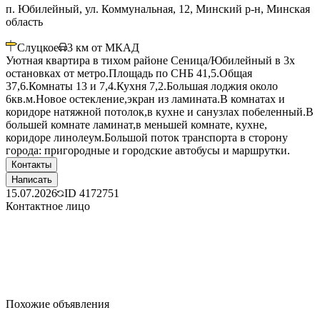
п. Юбилейный, ул. Коммунальная, 12, Минский р-н, Минская
область
Слуцкое
3
км от МКАД
Уютная квартира в тихом районе Сеница/Юбилейный в 3х
остановках от метро.Площадь по СНБ 41,5.Общая
37,6.Комнаты 13 и 7,4.Кухня 7,2.Большая лоджия около
6кв.м.Новое остекление,экран из ламината.В комнатах и
коридоре натяжной потолок,в кухне и санузлах побеленный.В
большей комнате ламинат,в меньшей комнате, кухне,
коридоре линолеум.Большой поток транспорта в сторону
города: пригородные и городские автобусы и маршрутки.
Контакты
Написать
15.07.2026
ID
4172751
Контактное лицо
Похожие объявления