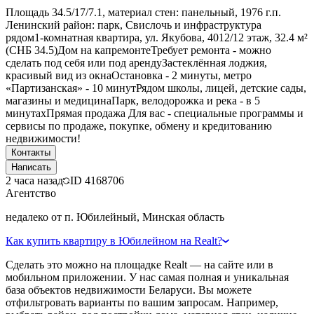
Площадь 34.5/17/7.1, материал стен: панельный, 1976 г.п.
Ленинский район: парк, Свислочь и инфраструктура
рядом1‑комнатная квартира, ул. Якубова, 4012/12 этаж, 32.4 м²
(СНБ 34.5)Дом на капремонтеТребует ремонта - можно
сделать под себя или под арендуЗастеклённая лоджия,
красивый вид из окнаОстановка - 2 минуты, метро
«Партизанская» - 10 минутРядом школы, лицей, детские сады,
магазины и медицинаПарк, велодорожка и река - в 5
минутахПрямая продажа Для вас - специальные программы и
сервисы по продаже, покупке, обмену и кредитованию
недвижимости!
Контакты
Написать
2 часа назад
ID
4168706
Агентство
недалеко от п. Юбилейный, Минская область
Как купить квартиру в Юбилейном на Realt?
Сделать это можно на площадке Realt — на сайте или в
мобильном приложении. У нас самая полная и уникальная
база объектов недвижимости Беларуси. Вы можете
отфильтровать варианты по вашим запросам. Например,