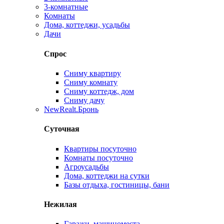
3-комнатные
Комнаты
Дома, коттеджи, усадьбы
Дачи
Спрос
Сниму квартиру
Сниму комнату
Сниму коттедж, дом
Сниму дачу
New
Realt.Бронь
Суточная
Квартиры посуточно
Комнаты посуточно
Агроусадьбы
Дома, коттеджи на сутки
Базы отдыха, гостиницы, бани
Нежилая
Гаражи, машиноместа