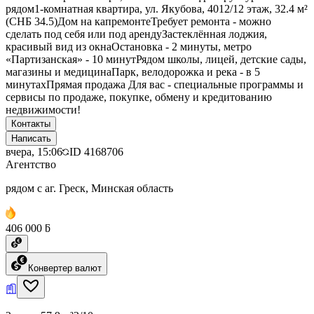
рядом1‑комнатная квартира, ул. Якубова, 4012/12 этаж, 32.4 м²
(СНБ 34.5)Дом на капремонтеТребует ремонта - можно
сделать под себя или под арендуЗастеклённая лоджия,
красивый вид из окнаОстановка - 2 минуты, метро
«Партизанская» - 10 минутРядом школы, лицей, детские сады,
магазины и медицинаПарк, велодорожка и река - в 5
минутахПрямая продажа Для вас - специальные программы и
сервисы по продаже, покупке, обмену и кредитованию
недвижимости!
Контакты
Написать
вчера, 15:06
ID
4168706
Агентство
рядом с аг. Греск, Минская область
406 000 ƃ
Конвертер валют