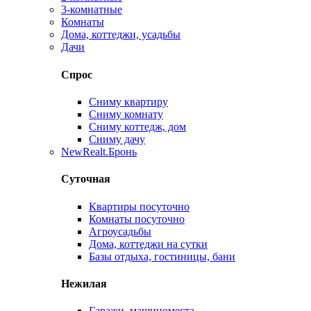
3-комнатные
Комнаты
Дома, коттеджи, усадьбы
Дачи
Спрос
Сниму квартиру
Сниму комнату
Сниму коттедж, дом
Сниму дачу
New
Realt.Бронь
Суточная
Квартиры посуточно
Комнаты посуточно
Агроусадьбы
Дома, коттеджи на сутки
Базы отдыха, гостиницы, бани
Нежилая
Гаражи, машиноместа