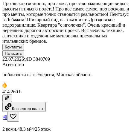
Про эксклюзивность, про люкс, про завораживающие виды с
высоты птичьего полёта! Про все самое самое, про роскошь и
про мечты, которые точно становятся реальностью! Пентхаус
в Лебяжем! Шикарный вид на заказник и Дроздовское
водохранилище. Квартира "с иголочки". Очень красивый и
нереально дорогой авторский проект. Вся мебель, техника,
сантехника и отделочные материалы премиальных
итальянских брендов.
Контакты
Написать
22.07.2026
ID
3840709
Агентство
поблизости с аг. Энергия, Минская область
414 260 ƃ
Конвертер валют
2 комн.
48.3 м²
4/25 этаж