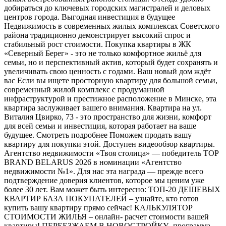
добираться до ключевых городских магистралей и деловых
центров города. Выгодная инвестиция в будущее
Недвижимость в современных жилых комплексах Советского
района традиционно демонстрирует высокий спрос и
стабильный рост стоимости. Покупка квартиры в ЖК
«Северный Берег» - это не только комфортное жильё для
семьи, но и перспективный актив, который будет сохранять и
увеличивать свою ценность с годами. Ваш новый дом ждёт
вас Если вы ищете просторную квартиру для большой семьи,
современный жилой комплекс с продуманной
инфраструктурой и престижное расположение в Минске, эта
квартира заслуживает вашего внимания. Квартира на ул.
Виталия Цвирко, 73 - это пространство для жизни, комфорт
для всей семьи и инвестиция, которая работает на ваше
будущее. Смотреть подробнее Поможем продать вашу
квартиру для покупки этой. Доступен видеообзор квартиры.
Агентство недвижимости «Твоя столица» — победитель TOP
BRAND BELARUS 2026 в номинации «Агентство
недвижимости №1». Для нас эта награда — прежде всего
подтверждение доверия клиентов, которое мы ценим уже
более 30 лет. Вам может быть интересно: ТОП-20 ДЕШЕВЫХ
КВАРТИР БАЗА ПОКУПАТЕЛЕЙ – узнайте, кто готов
купить вашу квартиру прямо сейчас! КАЛЬКУЛЯТОР
СТОИМОСТИ ЖИЛЬЯ – онлайн- расчет стоимости вашей
квартиры! ПЕРЕЕЗЖАЕМ В НОВОСТРОЙКУ- программа