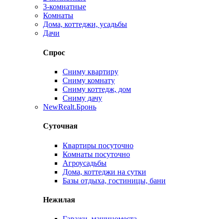
3-комнатные
Комнаты
Дома, коттеджи, усадьбы
Дачи
Спрос
Сниму квартиру
Сниму комнату
Сниму коттедж, дом
Сниму дачу
New
Realt.Бронь
Суточная
Квартиры посуточно
Комнаты посуточно
Агроусадьбы
Дома, коттеджи на сутки
Базы отдыха, гостиницы, бани
Нежилая
Гаражи, машиноместа