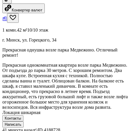
Конвертер валют
1 комн.
42 м²
10/10 этаж
г. Минск, ул. Горецкого, 34
Прекрасная однушка возле парка Медвежино. Отличный
ремонт!
Прекрасная однокомнатная квартира возле парка Медвежино.
От подъезда до парка 30 метров. С хорошим ремонтом. Два
шкафа купе. Встроенная кухня с техникой. Полностью
сделаны ванна и туалет. Облицован балкон. На балконе есть
шкаф, я ставил маленький диванчик. В комнате есть
кондиционер, что прекрасно в летнее время. Подъезд
аккуратный, есть грузовой большой лифт и также возле лифта
огороженное большое место для хранения колясок и
велосипедов. Вся инфраструктура возле дома развита.
Локация шикарная
Контакты
Написать
41 минута назад
ID
4188728