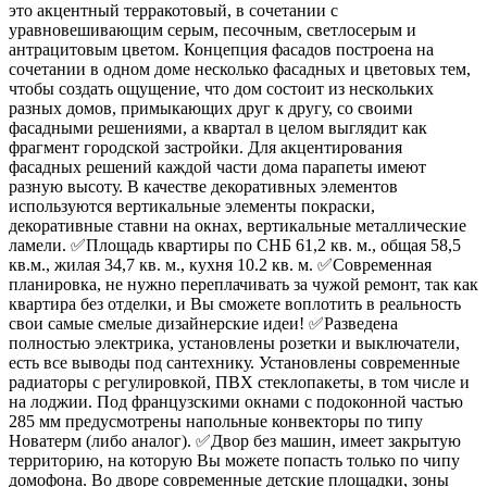
это акцентный терракотовый, в сочетании с
уравновешивающим серым, песочным, светлосерым и
антрацитовым цветом. Концепция фасадов построена на
сочетании в одном доме несколько фасадных и цветовых тем,
чтобы создать ощущение, что дом состоит из нескольких
разных домов, примыкающих друг к другу, со своими
фасадными решениями, а квартал в целом выглядит как
фрагмент городской застройки. Для акцентирования
фасадных решений каждой части дома парапеты имеют
разную высоту. В качестве декоративных элементов
используются вертикальные элементы покраски,
декоративные ставни на окнах, вертикальные металлические
ламели. ✅Площадь квартиры по СНБ 61,2 кв. м., общая 58,5
кв.м., жилая 34,7 кв. м., кухня 10.2 кв. м. ✅Современная
планировка, не нужно переплачивать за чужой ремонт, так как
квартира без отделки, и Вы сможете воплотить в реальность
свои самые смелые дизайнерские идеи! ✅Разведена
полностью электрика, установлены розетки и выключатели,
есть все выводы под сантехнику. Установлены современные
радиаторы с регулировкой, ПВХ стеклопакеты, в том числе и
на лоджии. Под французскими окнами с подоконной частью
285 мм предусмотрены напольные конвекторы по типу
Новатерм (либо аналог). ✅Двор без машин, имеет закрытую
территорию, на которую Вы можете попасть только по чипу
домофона. Во дворе современные детские площадки, зоны