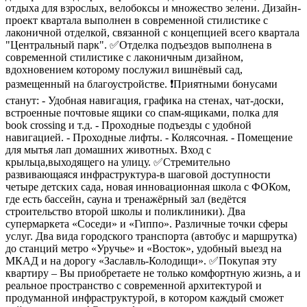
отдыха для взрослых, велобоксы и множество зелени. Дизайн-
проект квартала выполнен в современной стилистике с
лаконичной отделкой, связанной с концепцией всего квартала
"Центральный парк". ✅Отделка подъездов выполнена в
современной стилистике с лаконичным дизайном,
вдохновением которому послужил вишнёвый сад,
размещенный на благоустройстве. ❗Приятными бонусами
станут: - Удобная навигация, графика на стенах, чат-доски,
встроенные почтовые ящики со спам-ящиками, полка для
book crossing и т.д. - Проходные подъезды с удобной
навигацией. - Проходные лифты. - Колясочная. - Помещение
для мытья лап домашних животных. Вход с
крыльца,выходящего на улицу. ✅Стремительно
развивающаяся инфраструктура-в шаговой доступности
четыре детских сада, новая инновационная школа с ФОКом,
где есть бассейн, сауна и тренажёрный зал (ведётся
строительство второй школы и поликлиники). Два
супермаркета «Соседи» и «Гиппо». Различные точки сферы
услуг. Два вида городского транспорта (автобус и маршрутка)
до станций метро «Уручье» и «Восток», удобный выезд на
МКАД и на дорогу «Заславль-Колодищи». ✅Покупая эту
квартиру – Вы приобретаете не только комфортную жизнь, а и
реальное пространство с современной архитектурой и
продуманной инфраструктурой, в котором каждый сможет