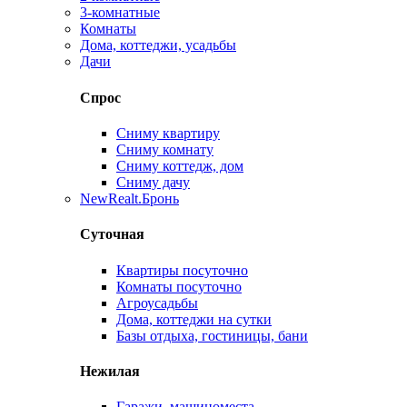
3-комнатные
Комнаты
Дома, коттеджи, усадьбы
Дачи
Спрос
Сниму квартиру
Сниму комнату
Сниму коттедж, дом
Сниму дачу
New
Realt.Бронь
Суточная
Квартиры посуточно
Комнаты посуточно
Агроусадьбы
Дома, коттеджи на сутки
Базы отдыха, гостиницы, бани
Нежилая
Гаражи, машиноместа