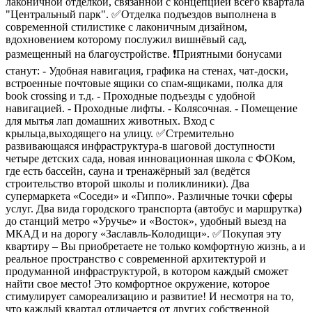
лаконичной отделкой, связанной с концепцией всего квартала
"Центральный парк". ✅Отделка подъездов выполнена в
современной стилистике с лаконичным дизайном,
вдохновением которому послужил вишнёвый сад,
размещенный на благоустройстве. ❗Приятными бонусами
станут: - Удобная навигация, графика на стенах, чат-доски,
встроенные почтовые ящики со спам-ящиками, полка для
book crossing и т.д. - Проходные подъезды с удобной
навигацией. - Проходные лифты. - Колясочная. - Помещение
для мытья лап домашних животных. Вход с
крыльца,выходящего на улицу. ✅Стремительно
развивающаяся инфраструктура-в шаговой доступности
четыре детских сада, новая инновационная школа с ФОКом,
где есть бассейн, сауна и тренажёрный зал (ведётся
строительство второй школы и поликлиники). Два
супермаркета «Соседи» и «Гиппо». Различные точки сферы
услуг. Два вида городского транспорта (автобус и маршрутка)
до станций метро «Уручье» и «Восток», удобный выезд на
МКАД и на дорогу «Заславль-Колодищи». ✅Покупая эту
квартиру – Вы приобретаете не только комфортную жизнь, а и
реальное пространство с современной архитектурой и
продуманной инфраструктурой, в котором каждый сможет
найти свое место! Это комфортное окружение, которое
стимулирует самореализацию и развитие! И несмотря на то,
что каждый квартал отличается от других собственной