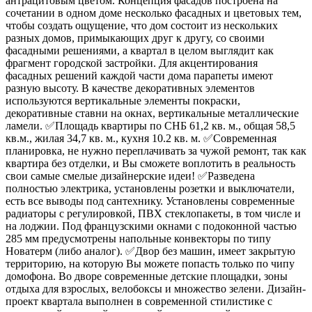
антрацитовым цветом. Концепция фасадов построена на
сочетании в одном доме несколько фасадных и цветовых тем,
чтобы создать ощущение, что дом состоит из нескольких
разных домов, примыкающих друг к другу, со своими
фасадными решениями, а квартал в целом выглядит как
фрагмент городской застройки. Для акцентирования
фасадных решений каждой части дома парапеты имеют
разную высоту. В качестве декоративных элементов
используются вертикальные элементы покраски,
декоративные ставни на окнах, вертикальные металлические
ламели. ✅Площадь квартиры по СНБ 61,2 кв. м., общая 58,5
кв.м., жилая 34,7 кв. м., кухня 10.2 кв. м. ✅Современная
планировка, не нужно переплачивать за чужой ремонт, так как
квартира без отделки, и Вы сможете воплотить в реальность
свои самые смелые дизайнерские идеи! ✅Разведена
полностью электрика, установлены розетки и выключатели,
есть все выводы под сантехнику. Установлены современные
радиаторы с регулировкой, ПВХ стеклопакеты, в том числе и
на лоджии. Под французскими окнами с подоконной частью
285 мм предусмотрены напольные конвекторы по типу
Новатерм (либо аналог). ✅Двор без машин, имеет закрытую
территорию, на которую Вы можете попасть только по чипу
домофона. Во дворе современные детские площадки, зоны
отдыха для взрослых, велобоксы и множество зелени. Дизайн-
проект квартала выполнен в современной стилистике с