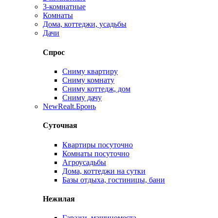
3-комнатные
Комнаты
Дома, коттеджи, усадьбы
Дачи
Спрос
Сниму квартиру
Сниму комнату
Сниму коттедж, дом
Сниму дачу
New
Realt.Бронь
Суточная
Квартиры посуточно
Комнаты посуточно
Агроусадьбы
Дома, коттеджи на сутки
Базы отдыха, гостиницы, бани
Нежилая
Гаражи, машиноместа