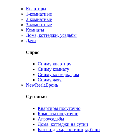
Квартиры
1-комнатные
2-комнатные
3-комнатные
Комнаты
Дома, коттеджи, усадьбы
Дачи
Спрос
Сниму квартиру
Сниму комнату
Сниму коттедж, дом
Сниму дачу
New
Realt.Бронь
Суточная
Квартиры посуточно
Комнаты посуточно
Агроусадьбы
Дома, коттеджи на сутки
Базы отдыха, гостиницы, бани