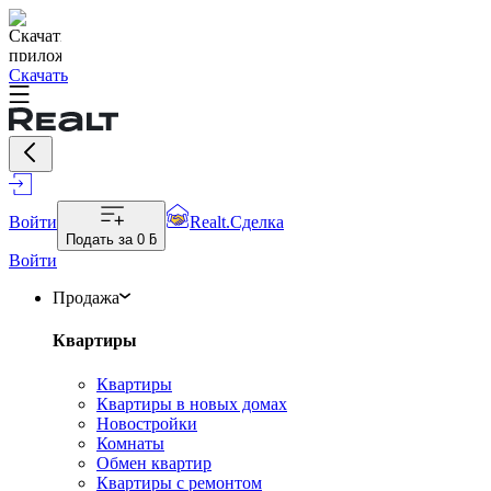
Скачать
Войти
Realt.Сделка
Подать за
0 ƃ
Войти
Продажа
Квартиры
Квартиры
Квартиры в новых домах
Новостройки
Комнаты
Обмен квартир
Квартиры с ремонтом