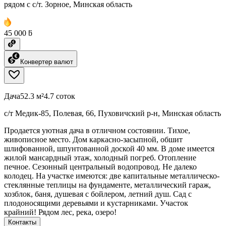
рядом с с/т. Зорное, Минская область
45 000 ƃ
Конвертер валют
Дача
52.3 м²
4.7 соток
с/т Медик-85, Полевая, 66, Пуховичский р-н, Минская область
Продается уютная дача в отличном состоянии. Тихое,
живописное место. Дом каркасно-засыпной, обшит
шлифованной, шпунтованной доской 40 мм. В доме имеется
жилой мансардный этаж, холодный погреб. Отопление
печное. Сезонный центральный водопровод. Не далеко
колодец. На участке имеются: две капитальные металлическо-
стеклянные теплицы на фундаменте, металлический гараж,
хозблок, баня, душевая с бойлером, летний душ. Сад с
плодоносящими деревьями и кустарниками. Участок
крайний! Рядом лес, река, озеро!
Контакты