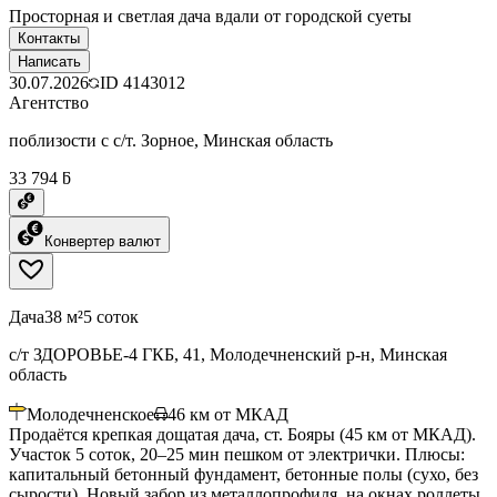
Просторная и светлая дача вдали от городской суеты
Контакты
Написать
30.07.2026
ID
4143012
Агентство
поблизости с с/т. Зорное, Минская область
33 794 ƃ
Конвертер валют
Дача
38 м²
5 соток
с/т ЗДОРОВЬЕ-4 ГКБ, 41, Молодечненский р-н, Минская
область
Молодечненское
46
км от МКАД
Продаётся крепкая дощатая дача, ст. Бояры (45 км от МКАД).
Участок 5 соток, 20–25 мин пешком от электрички. Плюсы:
капитальный бетонный фундамент, бетонные полы (сухо, без
сырости). Новый забор из металлопрофиля, на окнах роллеты.