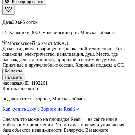
Конвертер валют
Дача
30 м²
5 соток
с/т Кальники, 88, Смолевичский р-н, Минская область
Московское
46
км от МКАД
Дача в садовом товариществе, каркасной технологии. Есть
скважина, электричество, канализация, душ. Место, где
наслаждаешься тишиной, природой, свежим воздухом.
Приятные и дружелюбные соседи. Хороший подъезд к СТ.
Контакты
Написать
час назад
ID
4192261
Контактное лицо
недалеко от с/т. Зорное, Минская область
Как купить дачу в Зорном на Realt?
Сделать это можно на площадке Realt — на сайте или в
мобильном приложении. У нас самая полная и уникальная
база объектов недвижимости Беларуси. Вы можете