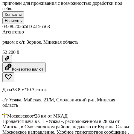
пригоден для проживания с возможностью доработки под
себя.
Контакты
Написать
03.08.2026
ID
4156563
Агентство
рядом с с/т. Зорное, Минская область
52 200 ƃ
Конвертер валют
Дача
38.8 м²
10.3 соток
с/т Усяжа, Майская, 21/М, Смолевичский р-н, Минская
область
Московское
28
км от МКАД
Продается дача в СТ «Усяжа», расположенном в 28 км от
Минска, в Смолевичском районе, недалеко от Кургана Славы.
Московское направление. Удобное транспортное сообщение .