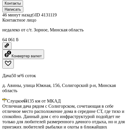
Контакты
Написать
46 минут назад
ID
4131119
Контактное лицо
недалеко от с/т. Зорное, Минская область
64 061 ƃ
Конвертер валют
Дача
50 м²
6 соток
д. Авины, улица Южная, 156, Солигорский р-н, Минская
область
Слуцкое
135
км от МКАД
Отличная дача рядом с Солигорском, сочетающая в себе
отличное место расположение дома в середине СТ, где тихо и
спокойно. Данный дом с его инфраструктурой подойдет не
только для любителей размеренного дачного отдыха, но и для
приезжих любителей рыбалки и охоты в ближайших