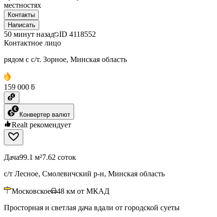
местностях
Контакты
Написать
50 минут назад
ID
4118552
Контактное лицо
рядом с с/т. Зорное, Минская область
159 000 ƃ
Конвертер валют
Realt рекомендует
Дача
99.1 м²
7.62 соток
с/т Лесное, Смолевичский р-н, Минская область
Московское
48
км от МКАД
Просторная и светлая дача вдали от городской суеты