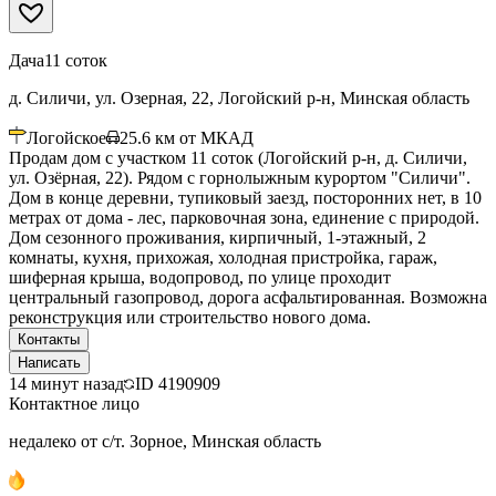
Дача
11 соток
д. Силичи, ул. Озерная, 22, Логойский р-н, Минская область
Логойское
25.6
км от МКАД
Продам дом с участком 11 соток (Логойский р-н, д. Силичи,
ул. Озёрная, 22). Рядом с горнолыжным курортом "Силичи".
Дом в конце деревни, тупиковый заезд, посторонних нет, в 10
метрах от дома - лес, парковочная зона, единение с природой.
Дом сезонного проживания, кирпичный, 1-этажный, 2
комнаты, кухня, прихожая, холодная пристройка, гараж,
шиферная крыша, водопровод, по улице проходит
центральный газопровод, дорога асфальтированная. Возможна
реконструкция или строительство нового дома.
Контакты
Написать
14 минут назад
ID
4190909
Контактное лицо
недалеко от с/т. Зорное, Минская область