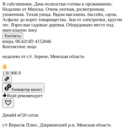
Я собственник. Дача полностью готова к проживанию.
Недалеко от Минска. Очень уютная, досмотренная,
ухоженная. Тихая улица. Рядом магазины, бассейн, сауна.
Асфальт до ворот товарищества. 3км от электрички, кругом
лес. Взрослые садовые деревья. Оборудовано место под
мангальную зону.
Контакты
вчера, 06:42
ID
4152846
Контактное лицо
недалеко от с/т. Зорное, Минская область
130 900 ƃ
Конвертер валют
Realt рекомендует
Дача
84 м²
20 соток
с/т Верасок Плюс, Дзержинский р-н, Минская область