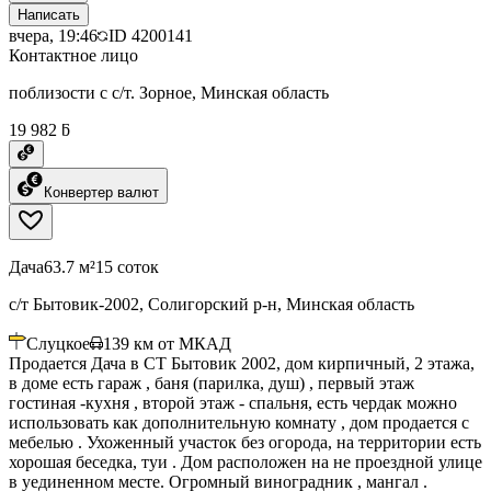
Написать
вчера, 19:46
ID
4200141
Контактное лицо
поблизости с с/т. Зорное, Минская область
19 982 ƃ
Конвертер валют
Дача
63.7 м²
15 соток
с/т Бытовик-2002, Солигорский р-н, Минская область
Слуцкое
139
км от МКАД
Продается Дача в СТ Бытовик 2002, дом кирпичный, 2 этажа,
в доме есть гараж , баня (парилка, душ) , первый этаж
гостиная -кухня , второй этаж - спальня, есть чердак можно
использовать как дополнительную комнату , дом продается с
мебелью . Ухоженный участок без огорода, на территории есть
хорошая беседка, туи . Дом расположен на не проездной улице
в уединенном месте. Огромный виноградник , мангал .