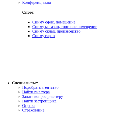
Конференц-залы
Спрос
Сниму офис, помещение
Сниму магазин, торговое помещение
Сниму склад, производство
Сниму гараж
Специалисты
Подобрать агентство
Найти риэлтера
Задать вопрос риэлтеру
Найти застройщика
Оценка
Страхование