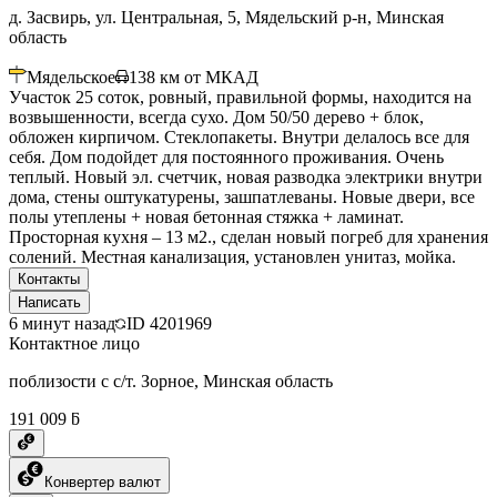
д. Засвирь, ул. Центральная, 5, Мядельский р-н, Минская
область
Мядельское
138
км от МКАД
Участок 25 соток, ровный, правильной формы, находится на
возвышенности, всегда сухо. Дом 50/50 дерево + блок,
обложен кирпичом. Стеклопакеты. Внутри делалось все для
себя. Дом подойдет для постоянного проживания. Очень
теплый. Новый эл. счетчик, новая разводка электрики внутри
дома, стены оштукатурены, зашпатлеваны. Новые двери, все
полы утеплены + новая бетонная стяжка + ламинат.
Просторная кухня – 13 м2., сделан новый погреб для хранения
солений. Местная канализация, установлен унитаз, мойка.
Контакты
Написать
6 минут назад
ID
4201969
Контактное лицо
поблизости с с/т. Зорное, Минская область
191 009 ƃ
Конвертер валют