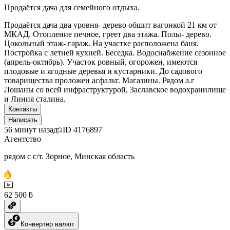
Продаётся дача для семейного отдыха.
Продаётся дача два уровня- дерево обшит вагонкой 21 км от
МКАД. Отопление печное, греет два этажа. Полы- дерево.
Цокольный этаж- гараж. На участке расположена баня.
Постройка с летней кухней. Беседка. Водоснабжение сезонное
(апрель-октябрь). Участок ровный, огорожен, имеются
плодовые и ягодные деревья и кустарники. До садового
товарищества проложен асфальт. Магазины. Рядом а.г
Лошаны со всей инфраструктурой, Заславское водохранилище
и Линия сталина.
Контакты
Написать
56 минут назад
ID
4176897
Агентство
рядом с с/т. Зорное, Минская область
62 500 ƃ
Конвертер валют