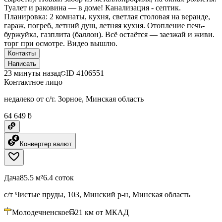
Туалет и раковина — в доме! Канализация - септик.
Планировка: 2 комнаты, кухня, светлая столовая на веранде,
гараж, погреб, летний душ, летняя кухня. Отопление печь-
буржуйка, газплита (баллон). Всё остаётся — заезжай и живи.
торг при осмотре. Видео вышлю.
Контакты
Написать
23 минуты назад
ID
4106551
Контактное лицо
недалеко от с/т. Зорное, Минская область
64 649 ƃ
Конвертер валют
Дача
85.5 м²
6.4 соток
с/т Чистые пруды, 103, Минский р-н, Минская область
Молодечненское
21
км от МКАД