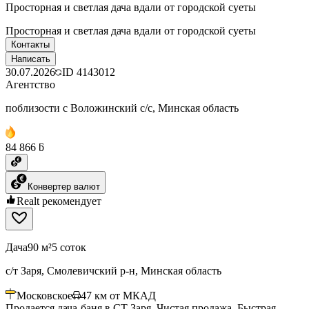
Просторная и светлая дача вдали от городской суеты
Просторная и светлая дача вдали от городской суеты
Контакты
Написать
30.07.2026
ID
4143012
Агентство
поблизости с Воложинский с/с, Минская область
84 866 ƃ
Конвертер валют
Realt рекомендует
Дача
90 м²
5 соток
с/т Заря, Смолевичский р-н, Минская область
Московское
47
км от МКАД
Продается дача-баня в СТ Заря. Чистая продажа. Быстрая