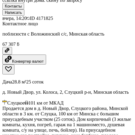
ссылка внутри дома. скину по запросу
Контакты
Написать
вчера, 14:20
ID
4171825
Контактное лицо
поблизости с Воложинский с/с, Минская область
67 307 ƃ
Конвертер валют
Дача
28.8 м²
25 соток
д. Новый Двор, ул. Колоса, 2, Слуцкий р-н, Минская область
Слуцкое
101
км от МКАД
Продается дом в д. Новый Двор, Слуцкого района, Минской
области в 3 км. от Слуцка, 100 км от Минска с большим
приусадебным участком (25 соток). Дом кирпичный (3 жилые
комнаты, кухня, погреб, гараж на 1 машиноместо, душевая
комната, с/у на улице, печь, бойлер). На приусадебном