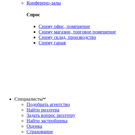
Конференц-залы
Спрос
Сниму офис, помещение
Сниму магазин, торговое помещение
Сниму склад, производство
Сниму гараж
Специалисты
Подобрать агентство
Найти риэлтера
Задать вопрос риэлтеру
Найти застройщика
Оценка
Страхование