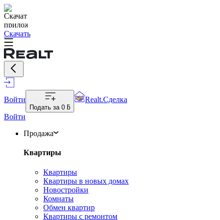
Скачать
Войти
Realt.Сделка
Подать за
0 ƃ
Войти
Продажа
Квартиры
Квартиры
Квартиры в новых домах
Новостройки
Комнаты
Обмен квартир
Квартиры с ремонтом