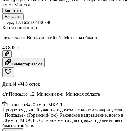
км от Минска
Контакты
Написать
вчера, 17:16
ID
4196846
Контактное лицо
недалеко от Воложинский с/с, Минская область
43 896 ƃ
Конвертер валют
Дача
44 м²
4.6 соток
с/т Подсадье, 12, Минский р-н, Минская область
Раковское
20
км от МКАД
Продается дачный участок с домом в садовом товариществе
«Подсадье» (Горанский с/с), Раковское направление, всего в
20 км от МКАД. Отличное место для отдыха и дальнейшего
благоустройства.