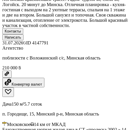
Логойск. 20 минут до Минска. Отличная планировка - кухня-
гостиная с выходом на 2 уютные террасы, спальня на 1 этаже
и две на втором. Большой санузел и топочная. Своя скважина
и канализация, отопление от электрокотла. Большой красивый
участок в частной собственности.
Контакты
Написать
31.07.2026
ID
4147791
Агентство
поблизости с Воложинский с/с, Минская область
210 000 ƃ
Конвертер валют
Дача
150 м²
5.7 соток
п. Городище, 15, Минский р-н, Минская область
Московское
14
км от МКАД
Благоустроенная уютная жилая дача в СТ «пролеска 2002 ».14