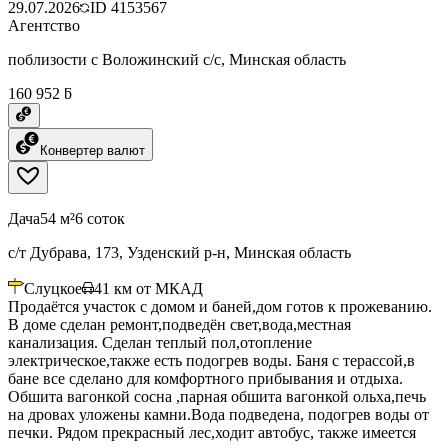
29.07.2026
ID
4153567
Агентство
поблизости с Воложинский с/с, Минская область
160 952 ƃ
Конвертер валют
Дача
54 м²
6 соток
с/т Дубрава, 173, Узденский р-н, Минская область
Слуцкое
41
км от МКАД
Продаётся участок с домом и баней,дом готов к прожеванию.
В доме сделан ремонт,подведён свет,вода,местная
канализация. Сделан теплый пол,отопление
электрическое,также есть подогрев воды. Баня с терассой,в
бане все сделано для комфортного прибывания и отдыха.
Обшита вагонкой сосна ,парная обшита вагонкой ольха,печь
на дровах уложены камни.Вода подведена, подогрев воды от
печки. Рядом прекрасный лес,ходит автобус, также имеется