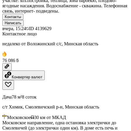
участке: хоз.постройка, теплица, зона барбекю, плодово-
ягодные насаждения. Водоснабжение - скважина. Телефонная
связь, интернет- подведены.
Контакты
Написать
вчера, 15:24
ID
4139629
Контактное лицо
недалеко от Воложинский с/с, Минская область
76 086 ƃ
Конвертер валют
Дача
78 м²
8 соток
с/т Химик, Смолевичский р-н, Минская область
Московское
30
км от МКАД
Московское направление, одна остановка электрички до
Смолевичей (до электрички один км). В доме есть печь и