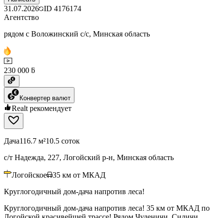
31.07.2026
ID
4176174
Агентство
рядом с Воложинский с/с, Минская область
230 000 ƃ
Конвертер валют
Realt рекомендует
Дача
116.7 м²
10.5 соток
с/т Надежда, 227, Логойский р-н, Минская область
Логойское
35
км от МКАД
Круглогодичный дом-дача напротив леса!
Круглогодичный дом-дача напротив леса! 35 км от МКАД по
Логойской красивейшей трассе! Рядом Чуденичи, Силичи,