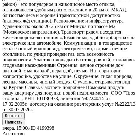
район) - это популярное и живописное место отдыха,
отличающееся удобным расположением в 20 км от МКАД,
близостью леса и хорошей транспортной доступностью
(включая ж/д станцию). Расположение и инфраструктура
Удаленность: около 20-25 км от Минска по трассе М2
(Московское направление). Транспорт: рядом находится
железнодорожная станция «Домашаны», удобно добираться на
электричке или автомобиле. Коммуникации: в товариществе
есть сезонный водопровод, электричество, в доме - печное
отопление, по улице проведен газ, есть возможность
подключения. Участок: площадью 6 соток, ровный, с плодово-
ягодными насаждениями Строения: дачное строение дом
щитовой, с мансардой, верандой, печью. На территории
хозпостройка, удобства на улице. Окружение: тихая природа,
лесные массивы, чистый воздух. С участка открывается вид
на Курган Славы. Смотреть подробнее Поможем продать
вашу квартиру для покупки новой недвижимости. ООО "Твоя
столица", УНП 101136973, лицензия №02240/15 от
17.02.2005г., договор на оказание риэлтерских услуг №2222/13
от 30.07.2026г.
Контакты
Написать
вчера, 15:00
ID
4199398
Агентство