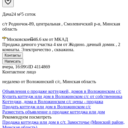
Дача
24 м²
5 соток
с/т Родничок-89, центральная , Смолевичский р-н, Минская
область
Московское
46.6
км от МКАД
Продажа дачного участка 4 км от Жодино. дачный домик , 2
комнаты. Электричество , скважина.
Контакты
Написать
вчера, 16:09
ID
4114869
Контактное лицо
недалеко от Воложинский с/с, Минская область
Объявления о продаже коттеджей, домов в Воложинском с/с
Купить коттедж или дом в Воложинском с/с от собственника
Коттеджи, дома в Воложинском с/с цены - продажа
Продать коттедж или дом в Воложинском с/с
Разместить объявление о продаже коттеджа или дом
Рекомендуем посмотреть
Продажа коттеджа или дом в с/т. Замосточье (Минский район,
Минская область)