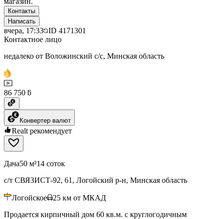
магазин.
Контакты
Написать
вчера, 17:33
ID
4171301
Контактное лицо
недалеко от Воложинский с/с, Минская область
86 750 ƃ
Конвертер валют
Realt рекомендует
Дача
50 м²
14 соток
с/т СВЯЗИСТ-92, 61, Логойский р-н, Минская область
Логойское
25
км от МКАД
Продается кирпичный дом 60 кв.м. с круглогодичным