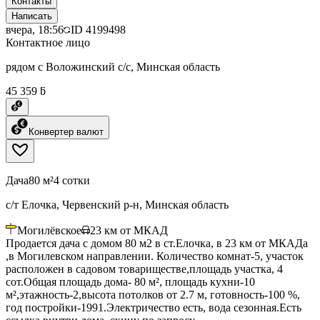
Контакты
Написать
вчера, 18:56
ID
4199498
Контактное лицо
рядом с Воложинский с/с, Минская область
45 359 ƃ
Конвертер валют
Дача
80 м²
4 сотки
с/т Елочка, Червенский р-н, Минская область
Могилёвское
23
км от МКАД
Продается дача с домом 80 м2 в ст.Елочка, в 23 км от МКАДа
,в Могилевском направлении. Количество комнат-5, участок
расположен в садовом товариществе,площадь участка, 4
сот.Общая площадь дома- 80 м², площадь кухни-10
м²,этажность-2,высота потолков от 2.7 м, готовность-100 %,
год постройки-1991.Электричество есть, вода сезонная.Есть